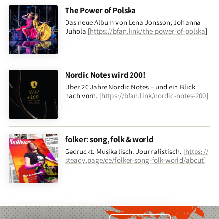
The Power of Polska
Das neue Album von Lena Jonsson, Johanna
Juhola [
https://bfan.link/the-power-of-polska
]
Nordic Notes wird 200!
Über 20 Jahre Nordic Notes – und ein Blick
nach vorn
.
[
https://bfan.link/nordic-notes-200
]
folker: song, folk & world
Gedruckt. Musikalisch. Journalistisch.
[
https://
steady.page/de/folker-song-folk-world/about
]