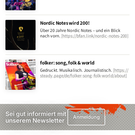
Nordic Notes wird 200!
Über 20 Jahre Nordic Notes – und ein Blick
nach vorn
.
[
https://bfan.link/nordic-notes-200
]
folker: song, folk & world
Gedruckt. Musikalisch. Journalistisch.
[
https://
steady.page/de/folker-song-folk-world/about
]
Sei gut informiert mit
Anmeldung
unserem Newsletter