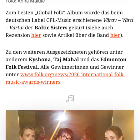
Foto: Anna Matule
Zum besten „Global Folk“-Album wurde das beim
deutschen Label CPL-Music erschienene
Värav – Vārti
– Vartai
der
Baltic Sisters
gekürt (siehe auch
Rezension
hier
sowie Artikel über die Band
hier
).
Zu den weiteren Ausgezeichneten gehören unter
anderem
Kyshona
,
Taj Mahal
und das
Edmonton
Folk Festival
. Alle Gewinnerinnen und Gewinner
unter
www.folk.org/news/2026-international-folk-
music-awards-winners
.
