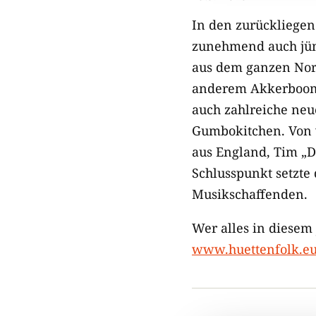
In den zurückliege
zunehmend auch jün
aus dem ganzen Nord
anderem Akkerboom S
auch zahlreiche neu
Gumbokitchen. Von w
aus England, Tim „D
Schlusspunkt setzte 
Musikschaffenden.
Wer alles in diesem 
www.huettenfolk.eu