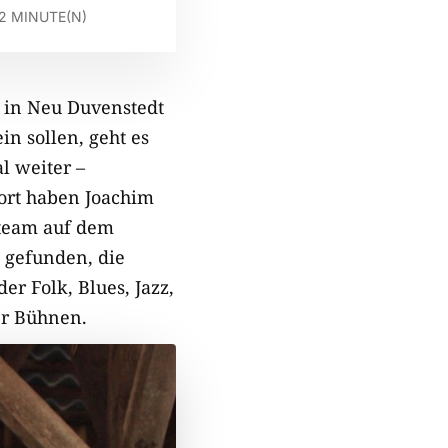
2
MINUTE(N)
 in Neu Duvenstedt
in sollen, geht es
l weiter –
ort haben Joachim
ateam auf dem
 gefunden, die
der Folk, Blues, Jazz,
er Bühnen.