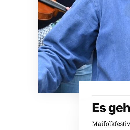
Es geh
Maifolkfesti