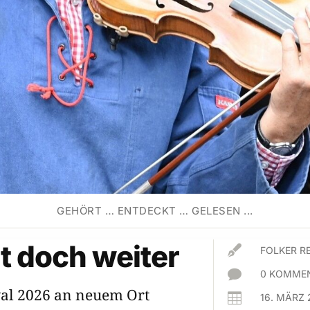
GEHÖRT … ENTDECKT … GELESEN ...
t doch weiter

FOLKER R

0 KOMMEN
val 2026 an neuem Ort

16. MÄRZ 