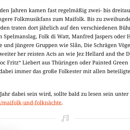
nden Jahren kamen fast regelmäßig zwei- bis dreit
gere Folkmusikfans zum Maifolk. Bis zu zweihunde
en traten dort jährlich auf den verschiedenen Büh
pelmanslag, Folk di Watt, Manfred Jaspers oder H
e und jüngere Gruppen wie Slån, Die Schrägen Vöge
eiter her reisten Acts an wie Jez Hellard and the D
oc Fritz“ Liebert aus Thüringen oder Painted Gree
dabei immer das große Folkester mit allen beteiligt
Jahr dabei sein wird, sollte bald zu lesen sein unter
/maifolk-und-folknächte
.
