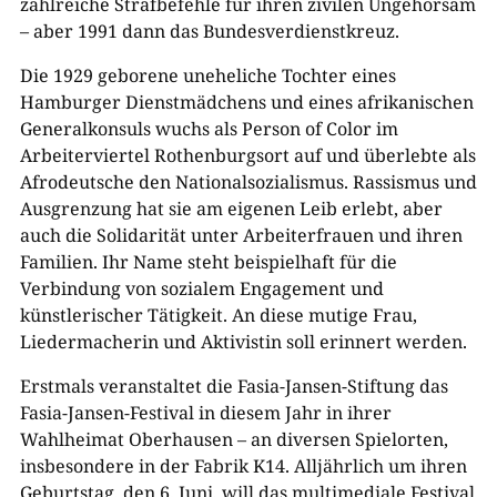
zahlreiche Strafbefehle für ihren zivilen Ungehorsam
– aber 1991 dann das Bundesverdienstkreuz.
Die 1929 geborene uneheliche Tochter eines
Hamburger Dienstmädchens und eines afrikanischen
Generalkonsuls wuchs als Person of Color im
Arbeiterviertel Rothenburgsort auf und überlebte als
Afrodeutsche den Nationalsozialismus. Rassismus und
Ausgrenzung hat sie am eigenen Leib erlebt, aber
auch die Solidarität unter Arbeiterfrauen und ihren
Familien. Ihr Name steht beispielhaft für die
Verbindung von sozialem Engagement und
künstlerischer Tätigkeit. An diese mutige Frau,
Liedermacherin und Aktivistin soll erinnert werden.
Erstmals veranstaltet die Fasia-Jansen-Stiftung das
Fasia-Jansen-Festival in diesem Jahr in ihrer
Wahlheimat Oberhausen – an diversen Spielorten,
insbesondere in der Fabrik K14. Alljährlich um ihren
Geburtstag, den 6. Juni, will das multimediale Festival