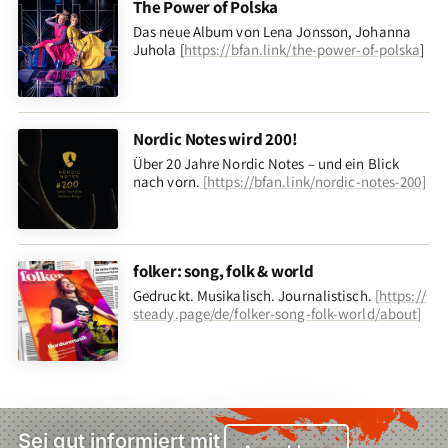
The Power of Polska
Das neue Album von Lena Jonsson, Johanna
Juhola [
https://bfan.link/the-power-of-polska
]
Nordic Notes wird 200!
Über 20 Jahre Nordic Notes – und ein Blick
nach vorn
.
[
https://bfan.link/nordic-notes-200
]
folker: song, folk & world
Gedruckt. Musikalisch. Journalistisch.
[
https://
steady.page/de/folker-song-folk-world/about
]
Sei gut informiert mit