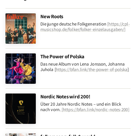
New Roots
Die junge deutsche Folkgeneration
[
https://cpl-
musicshop.de/folker/folker-einzelausgaben/
]
The Power of Polska
Das neue Album von Lena Jonsson, Johanna
Juhola [
https://bfan.link/the-power-of-polska
]
Nordic Notes wird 200!
Über 20 Jahre Nordic Notes – und ein Blick
nach vorn
.
[
https://bfan.link/nordic-notes-200
]