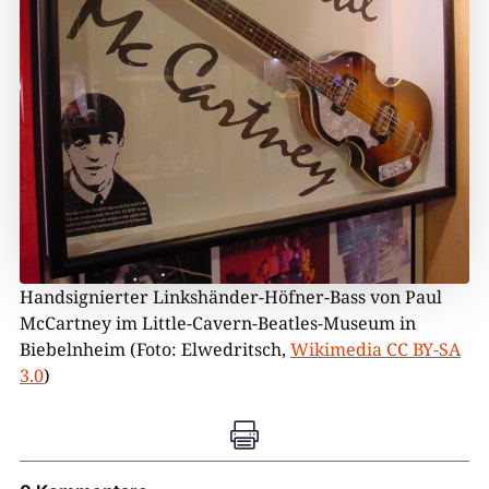
Handsignierter Linkshänder-Höfner-Bass von Paul
McCartney im Little-Cavern-Beatles-Museum in
Biebelnheim (Foto: Elwedritsch,
Wikimedia CC BY-SA
3.0
)
