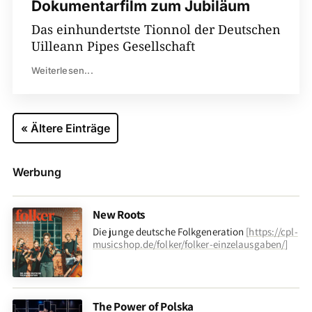
Dokumentarfilm zum Jubiläum
Das einhundertste Tionnol der Deutschen
Uilleann Pipes Gesellschaft
Weiterlesen...
« Ältere Einträge
Werbung
New Roots
Die junge deutsche Folkgeneration
[
https://cpl-
musicshop.de/folker/folker-einzelausgaben/
]
The Power of Polska