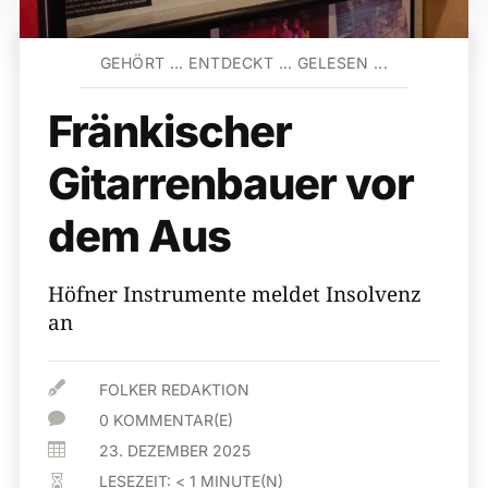
GEHÖRT … ENTDECKT … GELESEN ...
Fränkischer
Gitarrenbauer vor
dem Aus
Höfner Instrumente meldet Insolvenz
an

FOLKER REDAKTION

0 KOMMENTAR(E)

23. DEZEMBER 2025
LESEZEIT:
< 1
MINUTE(N)
