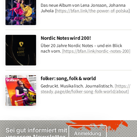
Das neue Album von Lena Jonsson, Johanna
Juhola [
https://bfan.link/the-power-of-polska
]
Nordic Notes wird 200!
Über 20 Jahre Nordic Notes – und ein Blick
nach vorn
.
[
https://bfan.link/nordic-notes-200
]
folker: song, folk & world
Gedruckt. Musikalisch. Journalistisch.
[
https://
steady.page/de/folker-song-folk-world/about
]
Sei gut informiert mit
Anmeldung
unserem Newsletter