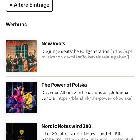
« Ältere Einträge
Werbung
New Roots
Die junge deutsche Folkgeneration
[
https://cpl-
musicshop.de/folker/folker-einzelausgaben/
]
The Power of Polska
Das neue Album von Lena Jonsson, Johanna
Juhola [
https://bfan.link/the-power-of-polska
]
Nordic Notes wird 200!
Über 20 Jahre Nordic Notes – und ein Blick
nach vorn
.
[
https://bfan.link/nordic-notes-200
]