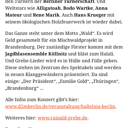
den Turnern der
Berliner Turnerschaft
. Und
Weltstars wie
Alligatoah
,
Bodo Wartke
,
Anna
Mateur
und
Rene Marik
. Auch
Hans Krueger
mit
seinem ökologischen Holzfeuerwerk ist wieder dabei.
Das Ganze steht unter dem Motto „Wald“. Es wird
Geld gesammelt für ein Mischwaldprojekt in
Brandenburg. Der zuständige Förster kommt mit dem
Jagdblasensemble Köllnitz
und bläst zum Halali.
Und Grebe-Lieder wird es in Hülle und Fülle geben.
Diese stehen im Zentrum des Spektakels und werden
in neuen Klanggewändern präsentiert. Da sind
einige: „Der Präsident“, „Familie Gold“, „Thüringen“,
„Brandenburg“ …
Alle Infos zum Konzert gibt’s hier:
www.d2mberlin.de/veranstaltung/halleluja-berlin.
Weiteres hier:
www.rainald-grebe.de
.