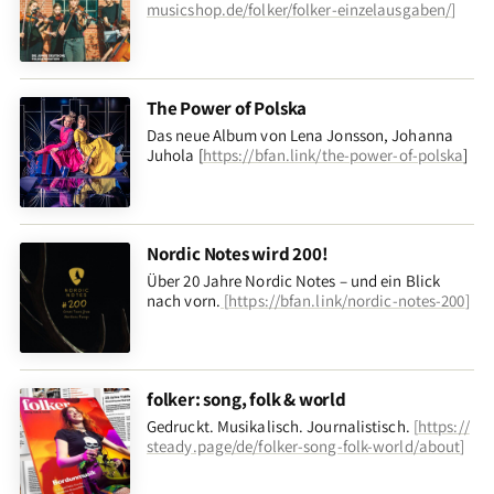
musicshop.de/folker/folker-einzelausgaben/
]
The Power of Polska
Das neue Album von Lena Jonsson, Johanna
Juhola [
https://bfan.link/the-power-of-polska
]
Nordic Notes wird 200!
Über 20 Jahre Nordic Notes – und ein Blick
nach vorn
.
[
https://bfan.link/nordic-notes-200
]
folker: song, folk & world
Gedruckt. Musikalisch. Journalistisch.
[
https://
steady.page/de/folker-song-folk-world/about
]