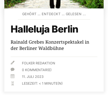
GEHÖRT … ENTDECKT … GELESEN ...
Halleluja Berlin
Rainald Grebes Konzertspektakel in
der Berliner Waldbühne

FOLKER REDAKTION

0 KOMMENTAR(E)

11. JULI 2023
LESEZEIT:
< 1
MINUTE(N)
