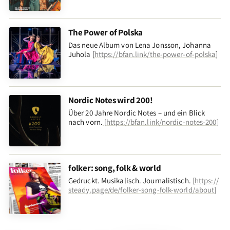
The Power of Polska
Das neue Album von Lena Jonsson, Johanna
Juhola [
https://bfan.link/the-power-of-polska
]
Nordic Notes wird 200!
Über 20 Jahre Nordic Notes – und ein Blick
nach vorn
.
[
https://bfan.link/nordic-notes-200
]
folker: song, folk & world
Gedruckt. Musikalisch. Journalistisch.
[
https://
steady.page/de/folker-song-folk-world/about
]