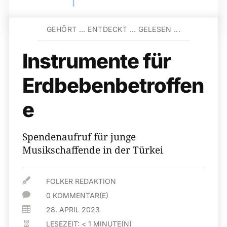
GEHÖRT … ENTDECKT … GELESEN ...
Instrumente für
Erdbebenbetroffen
e
Spendenaufruf für junge
Musikschaffende in der Türkei

FOLKER REDAKTION

0 KOMMENTAR(E)

28. APRIL 2023
LESEZEIT:
< 1
MINUTE(N)
