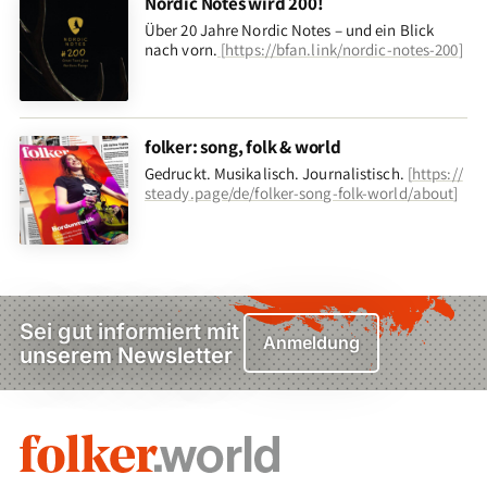
Nordic Notes wird 200!
Über 20 Jahre Nordic Notes – und ein Blick
nach vorn
.
[
https://bfan.link/nordic-notes-200
]
folker: song, folk & world
Gedruckt. Musikalisch. Journalistisch.
[
https://
steady.page/de/folker-song-folk-world/about
]
Sei gut informiert mit
Anmeldung
unserem Newsletter