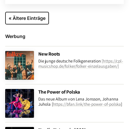
« Ältere Einträge
Werbung
New Roots
Die junge deutsche Folkgeneration
[
https://cpl-
musicshop.de/folker/folker-einzelausgaben/
]
The Power of Polska
Das neue Album von Lena Jonsson, Johanna
Juhola [
https://bfan.link/the-power-of-polska
]