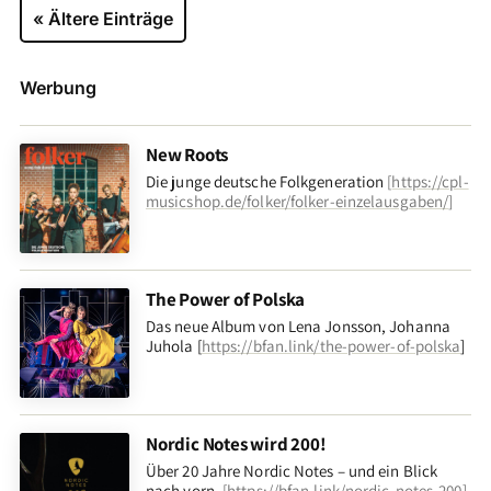
« Ältere Einträge
Werbung
New Roots
Die junge deutsche Folkgeneration
[
https://cpl-
musicshop.de/folker/folker-einzelausgaben/
]
The Power of Polska
Das neue Album von Lena Jonsson, Johanna
Juhola [
https://bfan.link/the-power-of-polska
]
Nordic Notes wird 200!
Über 20 Jahre Nordic Notes – und ein Blick
nach vorn
.
[
https://bfan.link/nordic-notes-200
]