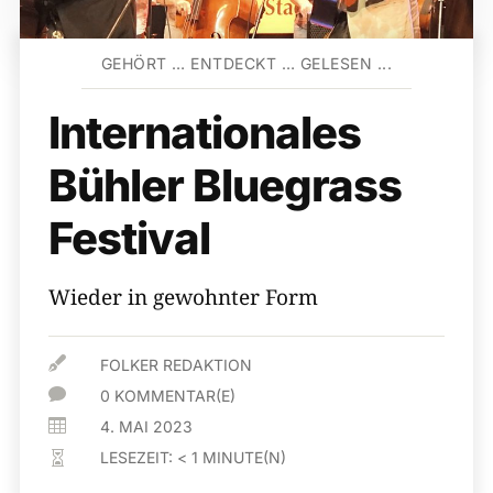
GEHÖRT … ENTDECKT … GELESEN ...
Internationales
Bühler Bluegrass
Festival
Wieder in gewohnter Form

FOLKER REDAKTION

0 KOMMENTAR(E)

4. MAI 2023
LESEZEIT:
< 1
MINUTE(N)
