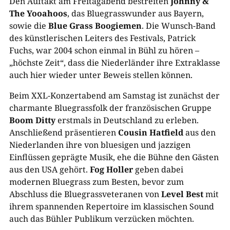
Den Auftakt am Freitagabend bestreiten
Johnny &
The Yooahoos
, das Bluegrasswunder aus Bayern,
sowie die
Blue Grass Boogiemen
. Die Wunsch-Band
des künstlerischen Leiters des Festivals, Patrick
Fuchs, war 2004 schon einmal in Bühl zu hören –
„höchste Zeit“, dass die Niederländer ihre Extraklasse
auch hier wieder unter Beweis stellen können.
Beim XXL-Konzertabend am Samstag ist zunächst der
charmante Bluegrassfolk der französischen Gruppe
Boom Ditty
erstmals in Deutschland zu erleben.
Anschließend präsentieren
Cousin Hatfield
aus den
Niederlanden ihre von bluesigen und jazzigen
Einflüssen geprägte Musik, ehe die Bühne den Gästen
aus den USA gehört.
Fog Holler
geben dabei
modernen Bluegrass zum Besten, bevor zum
Abschluss die Bluegrassveteranen von
Level Best
mit
ihrem spannenden Repertoire im klassischen Sound
auch das Bühler Publikum verzücken möchten.