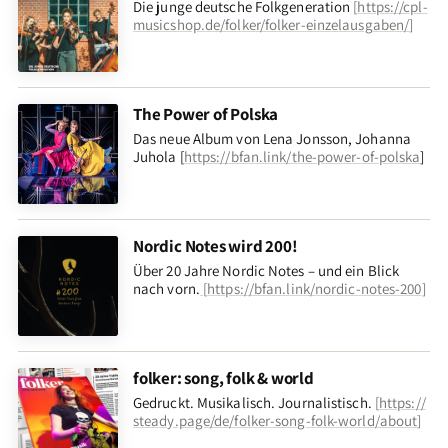
Die junge deutsche Folkgeneration
[
https://cpl-
musicshop.de/folker/folker-einzelausgaben/
]
The Power of Polska
Das neue Album von Lena Jonsson, Johanna
Juhola [
https://bfan.link/the-power-of-polska
]
Nordic Notes wird 200!
Über 20 Jahre Nordic Notes – und ein Blick
nach vorn
.
[
https://bfan.link/nordic-notes-200
]
folker: song, folk & world
Gedruckt. Musikalisch. Journalistisch.
[
https://
steady.page/de/folker-song-folk-world/about
]