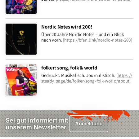
Nordic Notes wird 200!
Über 20 Jahre Nordic Notes – und ein Blick
nach vorn
.
[
https://bfan.link/nordic-notes-200
]
folker: song, folk & world
Gedruckt. Musikalisch. Journalistisch.
[
https://
steady.page/de/folker-song-folk-world/about
]
Sei gut informiert mit
Anmeldung
unserem Newsletter