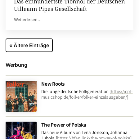
Das einhundertste Tionnol der Deutschen
Uilleann Pipes Gesellschaft
Weiterlesen...
« Ältere Einträge
Werbung
New Roots
Die junge deutsche Folkgeneration
[
https://cpl-
musicshop.de/folker/folker-einzelausgaben/
]
The Power of Polska
Das neue Album von Lena Jonsson, Johanna
Juhola [
https://bfan.link/the-power-of-polska
]