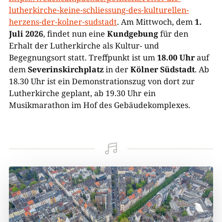
lutherkirche-keine-schliessung-des-kulturellen-
herzens-der-kolner-sudstadt
. Am Mittwoch, dem
1.
Juli 2026
, findet nun eine
Kundgebung
für den
Erhalt der Lutherkirche als Kultur- und
Begegnungsort statt. Treffpunkt ist um
18.00 Uhr
auf
dem
Severinskirchplatz
in der
Kölner Südstadt
. Ab
18.30 Uhr ist ein Demonstrationszug von dort zur
Lutherkirche geplant, ab 19.30 Uhr ein
Musikmarathon im Hof des Gebäudekomplexes.
