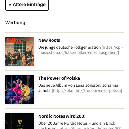
« Ältere Einträge
Werbung
New Roots
Die junge deutsche Folkgeneration
[
https://cpl-
musicshop.de/folker/folker-einzelausgaben/
]
The Power of Polska
Das neue Album von Lena Jonsson, Johanna
Juhola [
https://bfan.link/the-power-of-polska
]
Nordic Notes wird 200!
Über 20 Jahre Nordic Notes – und ein Blick
nach vorn
.
[
https://bfan.link/nordic-notes-200
]