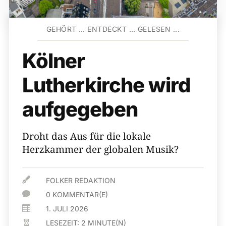
GEHÖRT … ENTDECKT … GELESEN ...
Kölner
Lutherkirche wird
aufgegeben
Droht das Aus für die lokale
Herzkammer der globalen Musik?

FOLKER REDAKTION

0 KOMMENTAR(E)

1. JULI 2026
LESEZEIT:
2
MINUTE(N)
