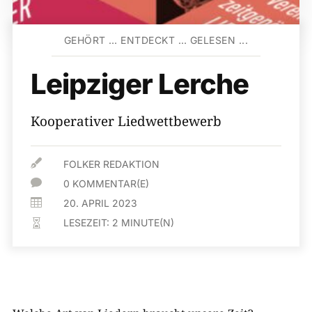
GEHÖRT … ENTDECKT … GELESEN ...
Leipziger Lerche
Kooperativer Liedwettbewerb

FOLKER REDAKTION

0 KOMMENTAR(E)

20. APRIL 2023
LESEZEIT:
2
MINUTE(N)
