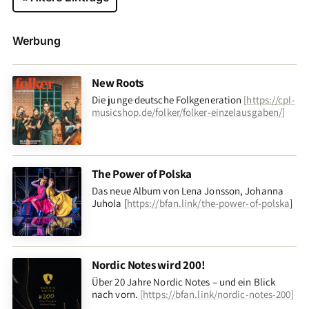
Werbung
New Roots
Die junge deutsche Folkgeneration
[
https://cpl-
musicshop.de/folker/folker-einzelausgaben/
]
The Power of Polska
Das neue Album von Lena Jonsson, Johanna
Juhola [
https://bfan.link/the-power-of-polska
]
Nordic Notes wird 200!
Über 20 Jahre Nordic Notes – und ein Blick
nach vorn
.
[
https://bfan.link/nordic-notes-200
]