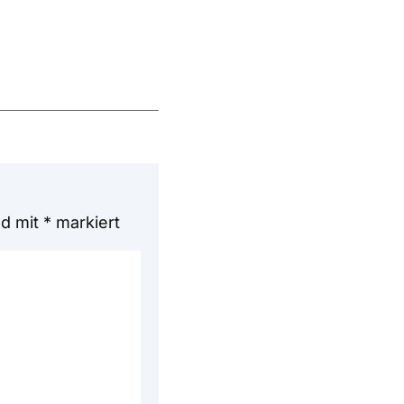
nd mit
*
markiert