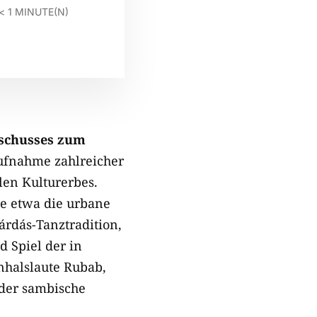
< 1
MINUTE(N)
schusses zum
Aufnahme zahlreicher
len Kulturerbes.
e etwa die urbane
árdás-Tanztradition,
d Spiel der in
nhalslaute Rubab,
 der sambische