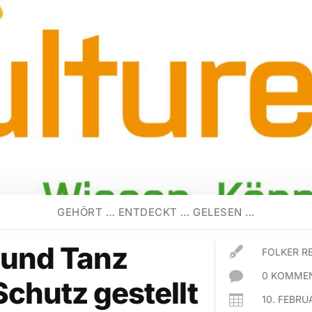
GEHÖRT … ENTDECKT … GELESEN ...
 und Tanz

FOLKER R

0 KOMMEN
Schutz gestellt

10. FEBRU