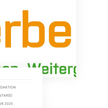
EDAKTION
TAR(E)
AR 2025