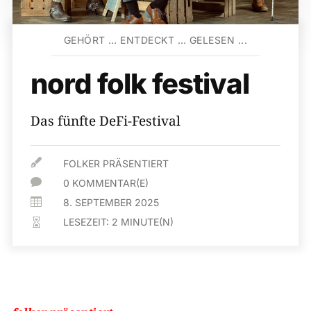
GEHÖRT … ENTDECKT … GELESEN ...
nord folk festival
Das fünfte DeFi-Festival

FOLKER PRÄSENTIERT

0 KOMMENTAR(E)

8. SEPTEMBER 2025
LESEZEIT:
2
MINUTE(N)
