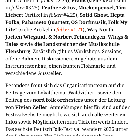
auch Artikel in
folker
#3.25),
Plønk
(siehe Rezension
in
folker
#3.25),
Feather & Fox
,
Muckenpensel
,
Tim
Liebert
(Artikel in
folker
#4.25),
Solid Ghost
,
Hepta
Polka
,
Pabameto Quartett
,
OS Dorfmusik
,
Folk My
Life!
(siehe Artikel in
folker
#1.21
),
Way North
,
Jochen Wiegandt & Norbert Feinendegen
,
Wings &
Tales
sowie
die Landstreicher der Musikschule
Flensburg
. Zusätzlich gibt es Workshops, Sessions,
offene Bühnen, Diskussionen, Angebote aus dem
Instrumentenbau, einen bunten Flohmarkt und
verschiedene Aussteller.
Besonders freut sich das Organisationsteam auf die
Beiträge zum Lokalthema „Waldzither“ sowie den
Beitrag des
nord folk orchesters
unter der Leitung
von
Vivien Zeller
. Anmeldungen hierfür sind auf der
Festivalwebsite möglich, wo sich auch alle weiteren
Infos sowie Möglichkeiten zum Ticketerwerb finden.
Das sechste DeutschFolk-Festival wandert 2026 unter