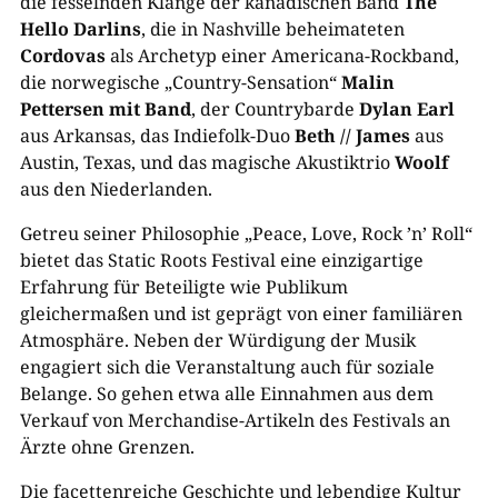
die fesselnden Klänge der kanadischen Band
The
Hello Darlins
, die in Nashville beheimateten
Cordovas
als Archetyp einer Americana-Rockband,
die norwegische „Country-Sensation“
Malin
Pettersen mit Band
, der Countrybarde
Dylan Earl
aus Arkansas, das Indiefolk-Duo
Beth // James
aus
Austin, Texas, und das magische Akustiktrio
Woolf
aus den Niederlanden.
Getreu seiner Philosophie „Peace, Love, Rock ’n’ Roll“
bietet das Static Roots Festival eine einzigartige
Erfahrung für Beteiligte wie Publikum
gleichermaßen und ist geprägt von einer familiären
Atmosphäre. Neben der Würdigung der Musik
engagiert sich die Veranstaltung auch für soziale
Belange. So gehen etwa alle Einnahmen aus dem
Verkauf von Merchandise-Artikeln des Festivals an
Ärzte ohne Grenzen.
Die facettenreiche Geschichte und lebendige Kultur