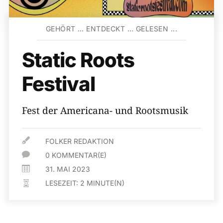
GEHÖRT … ENTDECKT … GELESEN ...
Static Roots
Festival
Fest der Americana- und Rootsmusik

FOLKER REDAKTION

0 KOMMENTAR(E)

31. MAI 2023
LESEZEIT:
2
MINUTE(N)
