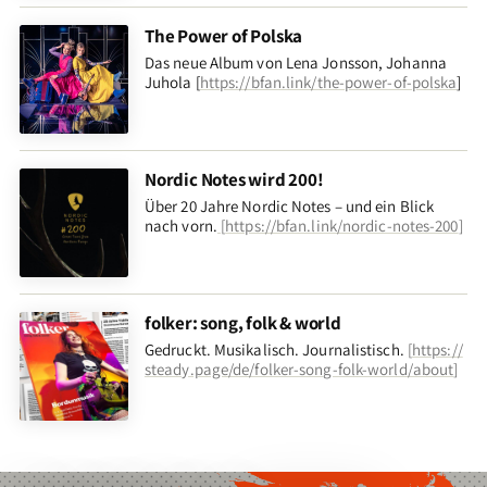
The Power of Polska
Das neue Album von Lena Jonsson, Johanna
Juhola [
https://bfan.link/the-power-of-polska
]
Nordic Notes wird 200!
Über 20 Jahre Nordic Notes – und ein Blick
nach vorn
.
[
https://bfan.link/nordic-notes-200
]
folker: song, folk & world
Gedruckt. Musikalisch. Journalistisch.
[
https://
steady.page/de/folker-song-folk-world/about
]