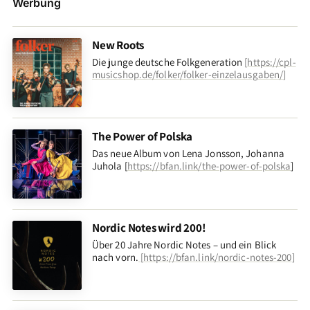
Werbung
New Roots
Die junge deutsche Folkgeneration
[
https://cpl-
musicshop.de/folker/folker-einzelausgaben/
]
The Power of Polska
Das neue Album von Lena Jonsson, Johanna
Juhola [
https://bfan.link/the-power-of-polska
]
Nordic Notes wird 200!
Über 20 Jahre Nordic Notes – und ein Blick
nach vorn
.
[
https://bfan.link/nordic-notes-200
]