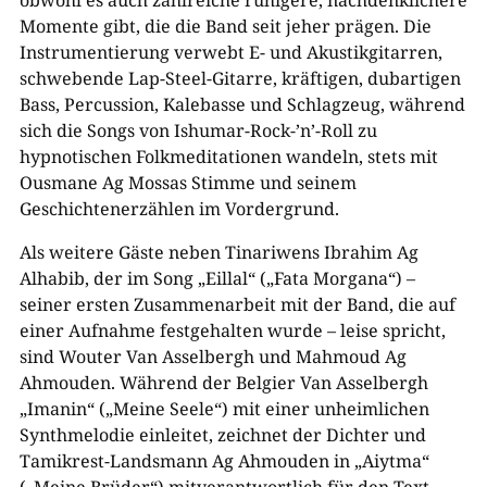
Momente gibt, die die Band seit jeher prägen. Die
Instrumentierung verwebt E- und Akustikgitarren,
schwebende Lap-Steel-Gitarre, kräftigen, dubartigen
Bass, Percussion, Kalebasse und Schlagzeug, während
sich die Songs von Ishumar-Rock-’n’-Roll zu
hypnotischen Folkmeditationen wandeln, stets mit
Ousmane Ag Mossas Stimme und seinem
Geschichtenerzählen im Vordergrund.
Als weitere Gäste neben Tinariwens Ibrahim Ag
Alhabib, der im Song „Eillal“ („Fata Morgana“) –
seiner ersten Zusammenarbeit mit der Band, die auf
einer Aufnahme festgehalten wurde – leise spricht,
sind Wouter Van Asselbergh und Mahmoud Ag
Ahmouden. Während der Belgier Van Asselbergh
„Imanin“ („Meine Seele“) mit einer unheimlichen
Synthmelodie einleitet, zeichnet der Dichter und
Tamikrest-Landsmann Ag Ahmouden in „Aiytma“
(„Meine Brüder“) mitverantwortlich für den Text,