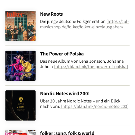
New Roots
Die junge deutsche Folkgeneration
[
https://cpl-
musicshop.de/folker/folker-einzelausgaben/
]
The Power of Polska
Das neue Album von Lena Jonsson, Johanna
Juhola [
https://bfan.link/the-power-of-polska
]
Nordic Notes wird 200!
Über 20 Jahre Nordic Notes – und ein Blick
nach vorn
.
[
https://bfan.link/nordic-notes-200
]
folker: song, folk & world