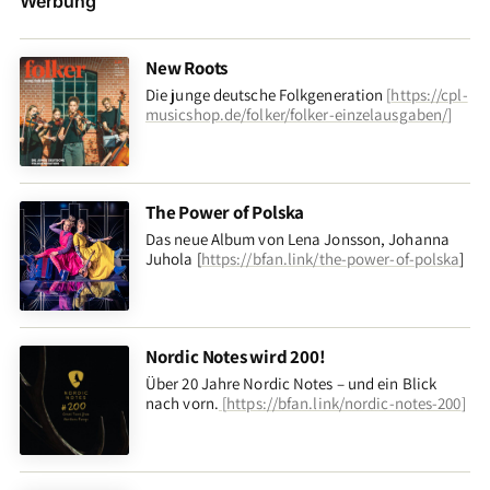
Werbung
New Roots
Die junge deutsche Folkgeneration
[
https://cpl-
musicshop.de/folker/folker-einzelausgaben/
]
The Power of Polska
Das neue Album von Lena Jonsson, Johanna
Juhola [
https://bfan.link/the-power-of-polska
]
Nordic Notes wird 200!
Über 20 Jahre Nordic Notes – und ein Blick
nach vorn
.
[
https://bfan.link/nordic-notes-200
]