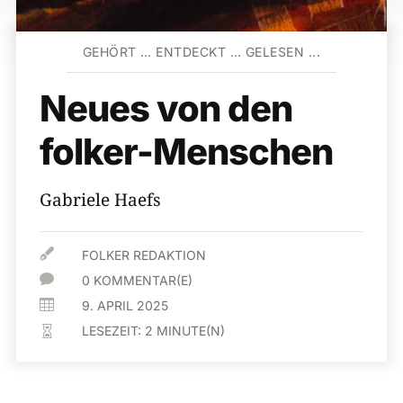
GEHÖRT … ENTDECKT … GELESEN ...
Neues von den
folker-Menschen
Gabriele Haefs

FOLKER REDAKTION

0 KOMMENTAR(E)

9. APRIL 2025
LESEZEIT:
2
MINUTE(N)
