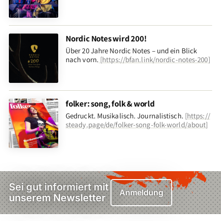
Nordic Notes wird 200!
Über 20 Jahre Nordic Notes – und ein Blick
nach vorn
.
[
https://bfan.link/nordic-notes-200
]
folker: song, folk & world
Gedruckt. Musikalisch. Journalistisch.
[
https://
steady.page/de/folker-song-folk-world/about
]
Sei gut informiert mit
Anmeldung
unserem Newsletter