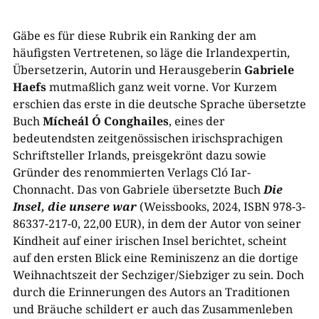
Gäbe es für diese Rubrik ein Ranking der am
häufigsten Vertretenen, so läge die Irlandexpertin,
Übersetzerin, Autorin und Herausgeberin
Gabriele
Haefs
mutmaßlich ganz weit vorne. Vor Kurzem
erschien das erste in die deutsche Sprache übersetzte
Buch
Mícheál Ó Conghailes
, eines der
bedeutendsten zeitgenössischen irischsprachigen
Schriftsteller Irlands, preisgekrönt dazu sowie
Gründer des renommierten Verlags Cló Iar-
Chonnacht. Das von Gabriele übersetzte Buch
Die
Insel, die unsere war
(Weissbooks, 2024, ISBN 978-3-
86337-217-0, 22,00 EUR), in dem der Autor von seiner
Kindheit auf einer irischen Insel berichtet, scheint
auf den ersten Blick eine Reminiszenz an die dortige
Weihnachtszeit der Sechziger/Siebziger zu sein. Doch
durch die Erinnerungen des Autors an Traditionen
und Bräuche schildert er auch das Zusammenleben