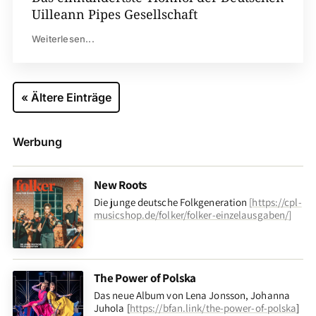
Uilleann Pipes Gesellschaft
Weiterlesen...
« Ältere Einträge
Werbung
New Roots
Die junge deutsche Folkgeneration
[
https://cpl-
musicshop.de/folker/folker-einzelausgaben/
]
The Power of Polska
Das neue Album von Lena Jonsson, Johanna
Juhola [
https://bfan.link/the-power-of-polska
]