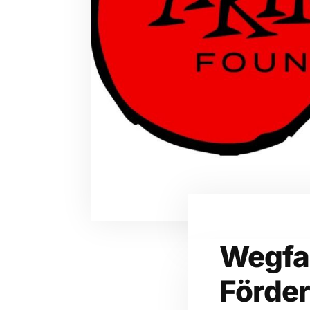
Wegfal
Förde