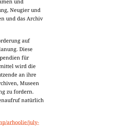
timmen und
ung, Neugier und
ren und das Archiv
örderung auf
lanung. Diese
ipendien für
ittel wird die
ützende an ihre
rchiven, Museen
ng zu fordern.
enaufruf natürlich
mp/arhoolie/july-