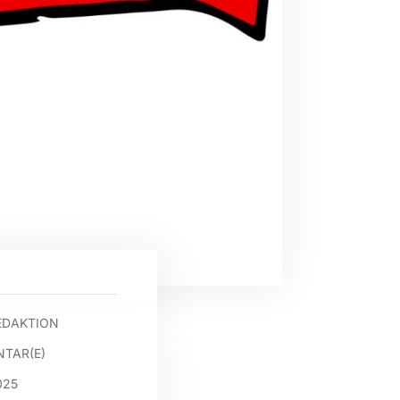
EDAKTION
TAR(E)
025