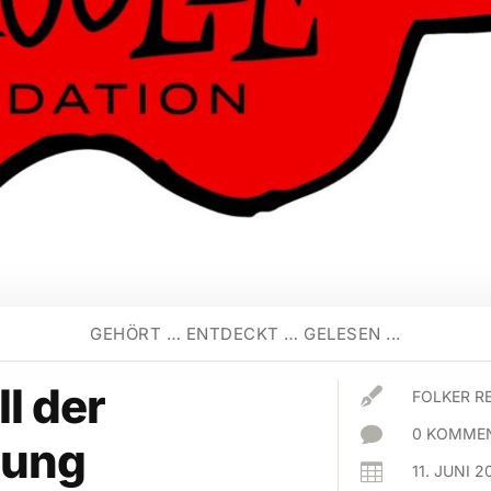
GEHÖRT … ENTDECKT … GELESEN ...
l der

FOLKER R

0 KOMMEN
rung

11. JUNI 2