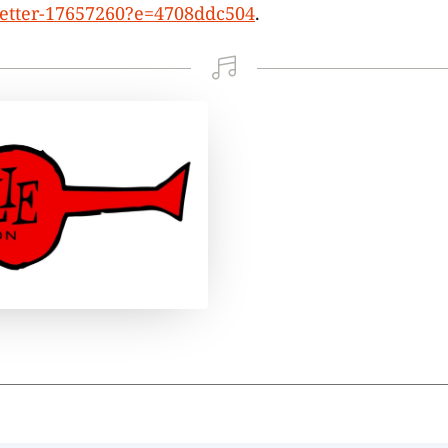
letter-17657260?e=4708ddc504
.
