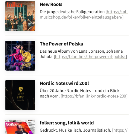
New Roots
Die junge deutsche Folkgeneration
[
https://cpl-
musicshop.de/folker/folker-einzelausgaben/
]
The Power of Polska
Das neue Album von Lena Jonsson, Johanna
Juhola [
https://bfan.link/the-power-of-polska
]
Nordic Notes wird 200!
Über 20 Jahre Nordic Notes – und ein Blick
nach vorn
.
[
https://bfan.link/nordic-notes-200
]
folker: song, folk & world
Gedruckt. Musikalisch. Journalistisch.
[
https://