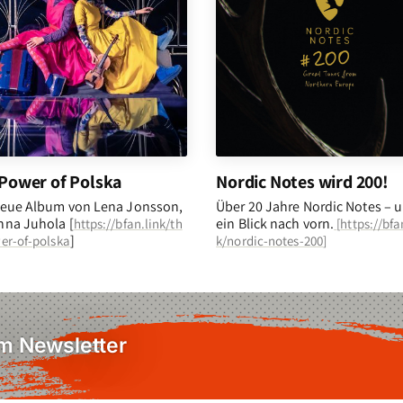
Power of Polska
Nordic Notes wird 200!
eue Album von Lena Jonsson,
Über 20 Jahre Nordic Notes – 
na Juhola [
ein Blick nach vorn
.
https://bfan.link/th
[
https://bfa
]
er-of-polska
k/nordic-notes-200
]
em Newsletter