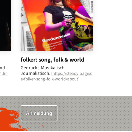
folker: song, folk & world
und
Gedruckt. Musikalisch.
Journalistisch.
n.lin
[
https://steady.page/d
e/folker-song-folk-world/about
]
Anmeldung