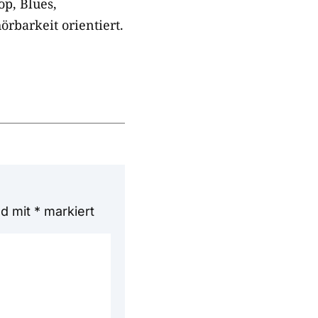
p, Blues,
rbarkeit orientiert.
nd mit
*
markiert