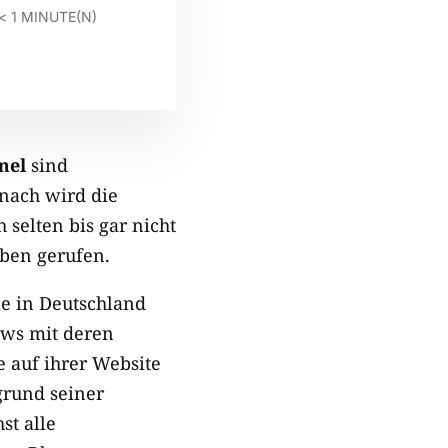
< 1
MINUTE(N)
mel
sind
nach wird die
 selten bis gar nicht
ben gerufen.
e in Deutschland
ews mit deren
 auf ihrer Website
grund seiner
st alle