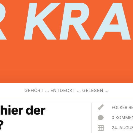
GEHÖRT … ENTDECKT … GELESEN ...
 hier der

FOLKER R

0 KOMMEN
?

24. AUGU