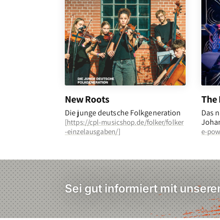
New Roots
The 
Die junge deutsche Folkgeneration
Das n
Johan
[
https://cpl-musicshop.de/folker/folker
-einzelausgaben/
]
e-pow
Sei gut informiert mit unser