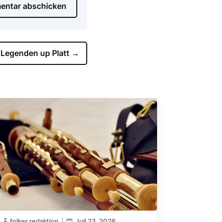
ntar abschicken
Legenden up Platt
→
folker redaktion
Juli 23, 2026