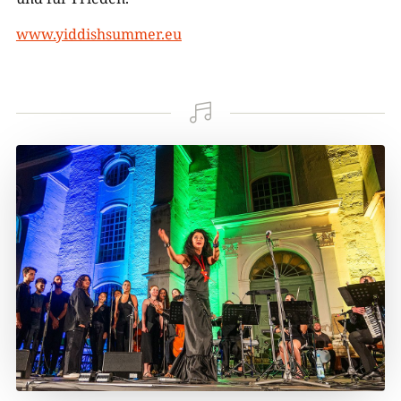
www.yiddishsummer.eu
