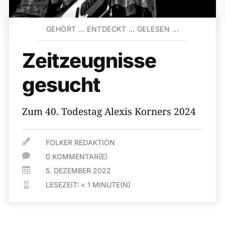
GEHÖRT … ENTDECKT … GELESEN ...
Zeitzeugnisse
gesucht
Zum 40. Todestag Alexis Korners 2024

FOLKER REDAKTION

0 KOMMENTAR(E)

5. DEZEMBER 2022
LESEZEIT:
< 1
MINUTE(N)
