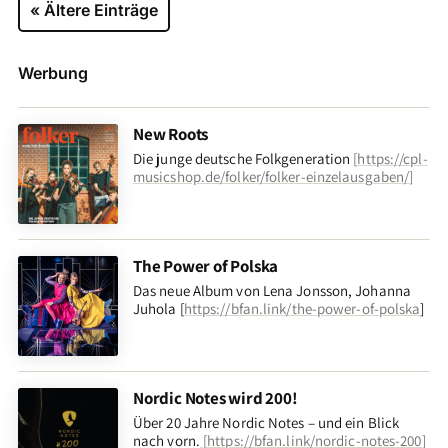
« Ältere Einträge
Werbung
New Roots
Die junge deutsche Folkgeneration
[
https://cpl-
musicshop.de/folker/folker-einzelausgaben/
]
The Power of Polska
Das neue Album von Lena Jonsson, Johanna
Juhola [
https://bfan.link/the-power-of-polska
]
Nordic Notes wird 200!
Über 20 Jahre Nordic Notes – und ein Blick
nach vorn
.
[
https://bfan.link/nordic-notes-200
]