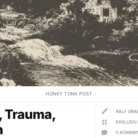
HONKY TONK POST
, Trauma,

RALF GRA

EXKLUSIV
n

0 KOMMEN