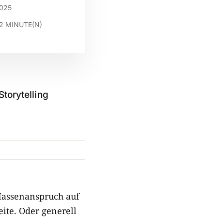
2025
2
MINUTE(N)
torytelling
Massenanspruch auf
ite. Oder generell