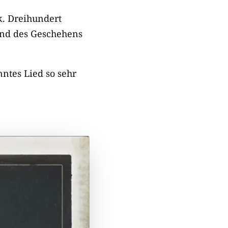
k. Dreihundert
and des Geschehens
nntes Lied so sehr