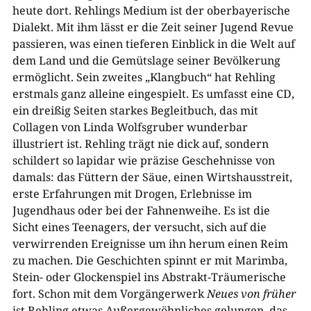
heute dort. Rehlings Medium ist der oberbayerische
Dialekt. Mit ihm lässt er die Zeit seiner Jugend Revue
passieren, was einen tieferen Einblick in die Welt auf
dem Land und die Gemütslage seiner Bevölkerung
ermöglicht. Sein zweites „Klangbuch“ hat Rehling
erstmals ganz alleine eingespielt. Es umfasst eine CD,
ein dreißig Seiten starkes Begleitbuch, das mit
Collagen von Linda Wolfsgruber wunderbar
illustriert ist. Rehling trägt nie dick auf, sondern
schildert so lapidar wie präzise Geschehnisse von
damals: das Füttern der Säue, einen Wirtshausstreit,
erste Erfahrungen mit Drogen, Erlebnisse im
Jugendhaus oder bei der Fahnenweihe. Es ist die
Sicht eines Teenagers, der versucht, sich auf die
verwirrenden Ereignisse um ihn herum einen Reim
zu machen. Die Geschichten spinnt er mit Marimba,
Stein- oder Glockenspiel ins Abstrakt-Träumerische
fort. Schon mit dem Vorgängerwerk
Neues von früher
ist Rehling etwas Außergewöhnliches gelungen, das