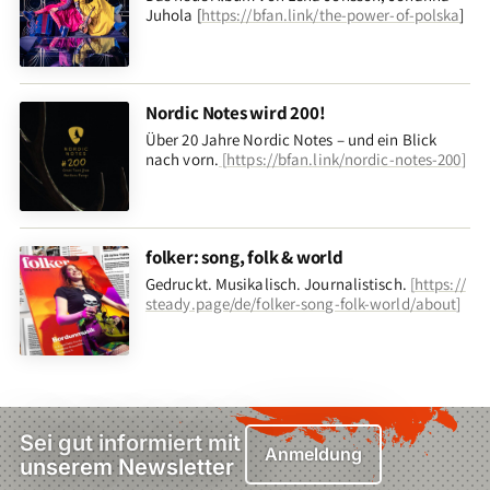
Juhola [
https://bfan.link/the-power-of-polska
]
Nordic Notes wird 200!
Über 20 Jahre Nordic Notes – und ein Blick
nach vorn
.
[
https://bfan.link/nordic-notes-200
]
folker: song, folk & world
Gedruckt. Musikalisch. Journalistisch.
[
https://
steady.page/de/folker-song-folk-world/about
]
Sei gut informiert mit
Anmeldung
unserem Newsletter