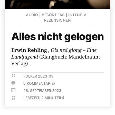
AUDIO
|
BESONDERS
|
INTENSIV
|
REZENSIONEN
Alles nicht gelogen
Erwin Rehling
,
Ois ned glong – Eine
Landjugend
(Klangbuch; Mandelbaum
Verlag)

FOLKER 2023-03

0 KOMMENTAR(E)

26. SEPTEMBER 2023
LESEZEIT:
2
MINUTE(N)
