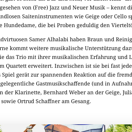
gesehen von (Free) Jazz und Neuer Musik – kennt di
bundlosen Saiteninstrumenten wie Geige oder Cello s
ine Hundedame, die bei Proben geduldig den Viertelt
udvirtuosen Samer Alhalabi haben Braun und Reinig
rne kommt weitere musikalische Unterstützung dazu,
die das Trio mit ihrer musikalischen Erfahrung und 
 Quartett erweitert. Inzwischen ist sie bei fast jed
es Spiel gerät zur spannenden Reaktion auf die fremd
gelegentliche Gastmusikschaffende (und in Aufnah
 der Klarinette, Bernhard Weber an der Geige, Juli
 sowie Ortrud Schaffner am Gesang.