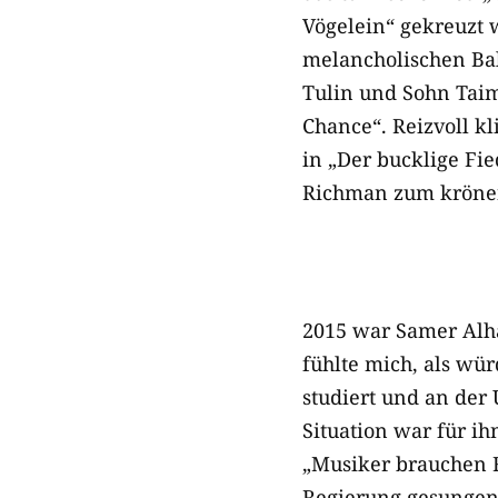
Vögelein“ gekreuzt 
melancholischen Bal
Tulin und Sohn Taim
Chance“. Reizvoll k
in „Der bucklige Fi
Richman zum krönend
2015 war Samer Alha
fühlte mich, als wü
studiert und an der 
Situation war für i
„Musiker brauchen Fr
Regierung gesungen 