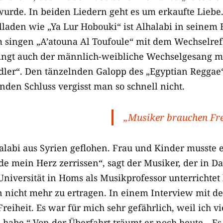
wurde. In beiden Liedern geht es um erkaufte Liebe.
laden wie „Ya Lur Hobouki“ ist Alhalabi in seinem 
 singen „A’atouna Al Toufoule“ mit dem Wechselref
lingt auch der männlich-weibliche Wechselgesang mi
edler“. Den tänzelnden Galopp des „Egyptian Reggae
en Schluss vergisst man so schnell nicht.
„Musiker brauchen Fre
labi aus Syrien geflohen. Frau und Kinder musste e
rde mein Herz zerrissen“, sagt der Musiker, der in 
Universität in Homs als Musikprofessor unterrichtet 
hn nicht mehr zu ertragen. In einem Interview mit 
eiheit. Es war für mich sehr gefährlich, weil ich vi
habe.“ Von der Überfahrt träumt er noch heute. „E