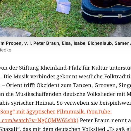
im Proben, v. l. Peter Braun, Elsa, Isabel Eichenlaub, Samer 
Liedke
von der Stiftung Rheinland-Pfalz für Kultur unterst
n. Die Musik verbindet gekonnt westliche Folktradit
k – Orient trifft Okzident zum Tanzen, Grooven, Sin
n die Musikschaffenden deutsche Volkslieder mit 
bis syrischer Heimat. So verweben sie beispielswe
Song“ mit ägyptischer Filmmusik. (YouTube:
be.com/watch?v=NgCQMW65shk)
Peter Braun nennt al
Ghazali“, das mit dem deutschen Volkslied „Es saß e