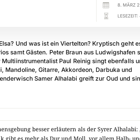

8. MÄRZ 

LESEZEIT:
Elsa? Und was ist ein Viertelton? Kryptisch geht
rios samt Gästen.
Peter Braun aus Ludwigshafen sp
 Multiinstrumentalist Paul Reinig singt ebenfalls 
, Mandoline, Gitarre, Akkordeon, Darbuka und
enderwisch Samer Alhalabi greift zur Oud und si
nsgebung besser erläutern als der Syrer Alhalabi: 
 gibt es mehr als Dur und Moll, vor allem Halb- und