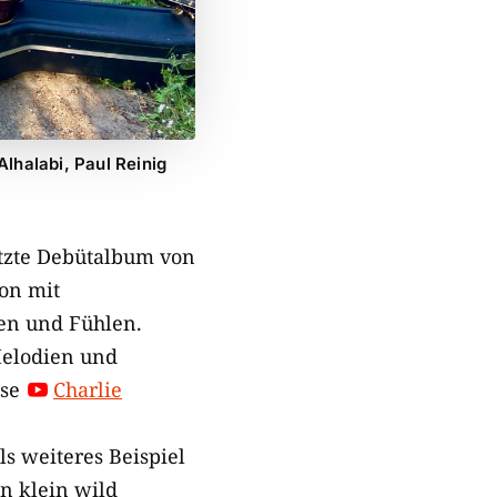
Alhalabi, Paul Reinig
ützte Debütalbum von
ion mit
gen und Fühlen.
Melodien und
ise
Charlie

s weiteres Beispiel
in klein wild