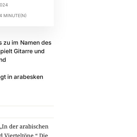
2024
4
MINUTE(N)
 es zu im Namen des
ielt Gitarre und
und
ngt in arabesken
„In der arabischen
 Vierteltöne.“ Die