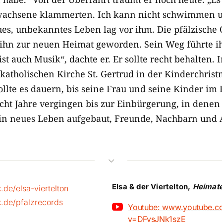
Erwachsene klammerten. Ich kann nicht schwimmen u
ues, unbekanntes Leben lag vor ihm. Die pfälzische 
 ihn zur neuen Heimat geworden. Sein Weg führte ih
ist auch Musik“, dachte er. Er sollte recht behalten. 
katholischen Kirche St. Gertrud in der Kinderchrist
ollte es dauern, bis seine Frau und seine Kinder i
cht Jahre vergingen bis zur Einbürgerung, in denen 
ein neues Leben aufgebaut, Freunde, Nachbarn und 
3
Elsa & der Viertelton,
Heimat
de/elsa-viertelton
.de/pfalzrecords

Youtube: www.youtube.c
v=DFysJNk1szE