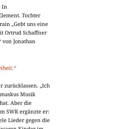
 In
Element. Tochter
rain „Gebt uns eine
t Ortrud Schaffner
“ von Jonathan
iheit.“
r zurücklassen. „Ich
Damaskus Musik
hat. Aber die
dem SWR ergänzte er:
ele Lieder gegen die
s waren Kinder im