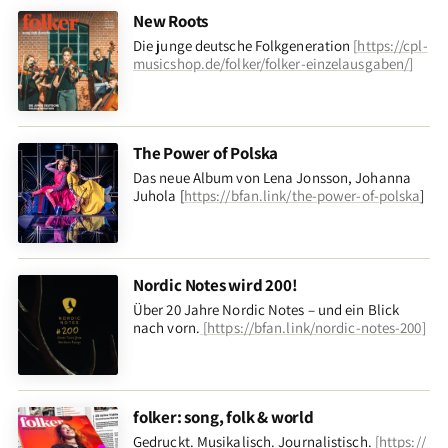
New Roots
Die junge deutsche Folkgeneration
[
https://cpl-
musicshop.de/folker/folker-einzelausgaben/
]
The Power of Polska
Das neue Album von Lena Jonsson, Johanna
Juhola [
https://bfan.link/the-power-of-polska
]
Nordic Notes wird 200!
Über 20 Jahre Nordic Notes – und ein Blick
nach vorn
.
[
https://bfan.link/nordic-notes-200
]
folker: song, folk & world
Gedruckt. Musikalisch. Journalistisch.
[
https://