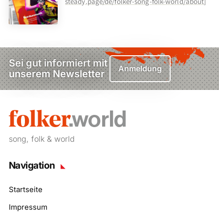
steady.page/de/folker-song-folk-world/about
]
Sei gut informiert mit
Anmeldung
unserem Newsletter
song, folk & world
Navigation
Startseite
Impressum