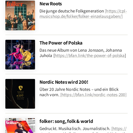
New Roots
Die junge deutsche Folkgeneration
[
https://cpl-
musicshop.de/folker/folker-einzelausgaben/
]
The Power of Polska
Das neue Album von Lena Jonsson, Johanna
Juhola [
https://bfan.link/the-power-of-polska
]
Nordic Notes wird 200!
Über 20 Jahre Nordic Notes – und ein Blick
nach vorn
.
[
https://bfan.link/nordic-notes-200
]
folker: song, folk & world
Gedruckt. Musikalisch. Journalistisch.
[
https://