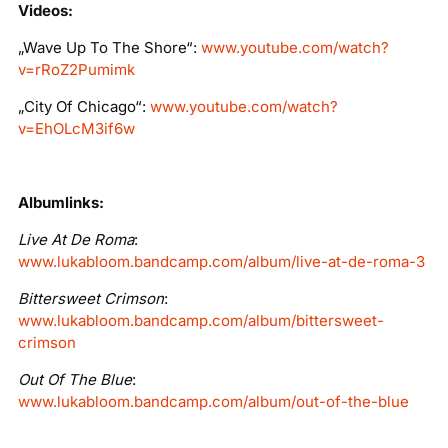
Videos:
„Wave Up To The Shore“:
www.youtube.com/watch?
v=rRoZ2Pumimk
„City Of Chicago“:
www.youtube.com/watch?
v=EhOLcM3if6w
Albumlinks:
Live At De Roma
:
www.lukabloom.bandcamp.com/album/live-at-de-roma-3
Bittersweet Crimson
:
www.lukabloom.bandcamp.com/album/bittersweet-
crimson
Out Of The Blue
:
www.lukabloom.bandcamp.com/album/out-of-the-blue