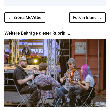
←
Bróna McVittie
Folk in Irland
→
Weitere Beiträge dieser Rubrik …