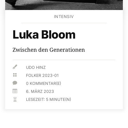
INTENSIV
Luka Bloom
Zwischen den Generationen

UDO HINZ

FOLKER 2023-01

0 KOMMENTAR(E)

6. MÄRZ 2023
LESEZEIT:
5
MINUTE(N)
