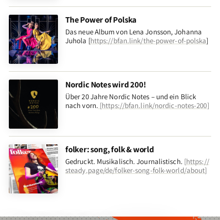
The Power of Polska
Das neue Album von Lena Jonsson, Johanna
Juhola [
https://bfan.link/the-power-of-polska
]
Nordic Notes wird 200!
Über 20 Jahre Nordic Notes – und ein Blick
nach vorn
.
[
https://bfan.link/nordic-notes-200
]
folker: song, folk & world
Gedruckt. Musikalisch. Journalistisch.
[
https://
steady.page/de/folker-song-folk-world/about
]