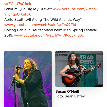
v=7VIaU7nC1mk
Lankum, „Go Dig My Grave“:
www.youtube.com/watch?
v=qhqpQiXnFx0
Aoife Scott, „All Along The Wild Atlantic Way“:
www.youtube.com/watch?v=iuBwEeQ2FI4
Boxing Banjo in Deutschland beim Irish Spring Festival
2019:
www.youtube.com/watch?v=7Kqq5kilyDc
Susan O’Neill
Foto: Seán Laffey