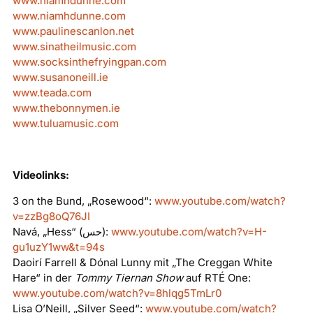
www.niamhdunne.com
www.niamhdunne.com
www.paulinescanlon.net
www.sinatheilmusic.com
www.socksinthefryingpan.com
www.susanoneill.ie
www.teada.com
www.thebonnymen.ie
www.tuluamusic.com
Videolinks:
3 on the Bund, „Rosewood“:
www.youtube.com/watch?
v=zzBg8oQ76JI
Navá, „Hess“ (حس):
www.youtube.com/watch?v=H-
gu1uzY1ww&t=94s
Daoirí Farrell & Dónal Lunny mit „The Creggan White
Hare“ in der
Tommy Tiernan Show
auf RTÉ One:
www.youtube.com/watch?v=8hlqg5TmLr0
Lisa O’Neill, „Silver Seed“:
www.youtube.com/watch?