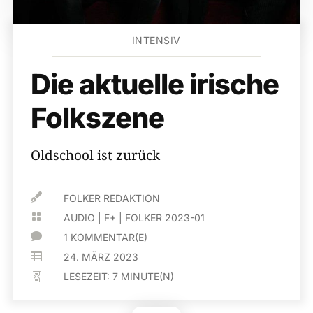
INTENSIV
Die aktuelle irische
Folkszene
Oldschool ist zurück

FOLKER REDAKTION

AUDIO
|
F+
|
FOLKER 2023-01

1 KOMMENTAR(E)

24. MÄRZ 2023
LESEZEIT:
7
MINUTE(N)
