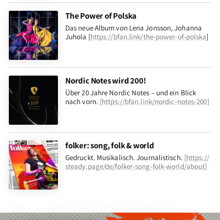
The Power of Polska
Das neue Album von Lena Jonsson, Johanna
Juhola [
https://bfan.link/the-power-of-polska
]
Nordic Notes wird 200!
Über 20 Jahre Nordic Notes – und ein Blick
nach vorn
.
[
https://bfan.link/nordic-notes-200
]
folker: song, folk & world
Gedruckt. Musikalisch. Journalistisch.
[
https://
steady.page/de/folker-song-folk-world/about
]