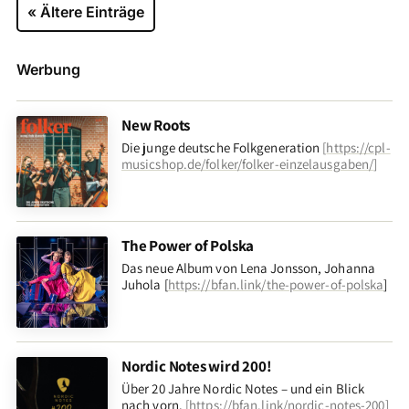
« Ältere Einträge
Werbung
New Roots
Die junge deutsche Folkgeneration
[
https://cpl-
musicshop.de/folker/folker-einzelausgaben/
]
The Power of Polska
Das neue Album von Lena Jonsson, Johanna
Juhola [
https://bfan.link/the-power-of-polska
]
Nordic Notes wird 200!
Über 20 Jahre Nordic Notes – und ein Blick
nach vorn
.
[
https://bfan.link/nordic-notes-200
]