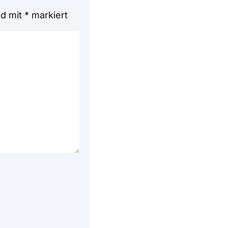
nd mit
*
markiert