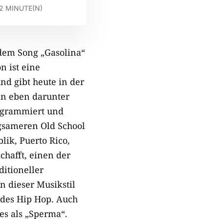
2
MINUTE(N)
 dem Song „Gasolina“
n ist eine
d gibt heute in der
an eben darunter
rogrammiert und
gsameren Old School
ik, Puerto Rico,
hafft, einen der
ditioneller
n dieser Musikstil
 des Hip Hop. Auch
res als „Sperma“.