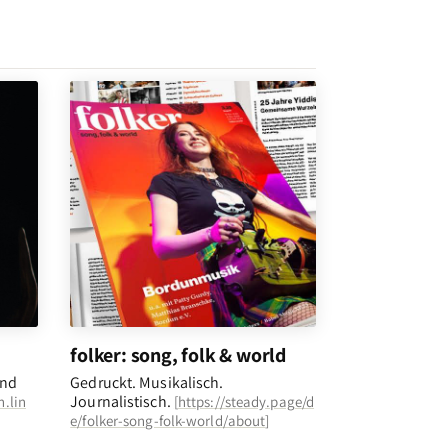
folker: song, folk & world
und
Gedruckt. Musikalisch.
Journalistisch.
n.lin
[
https://steady.page/d
e/folker-song-folk-world/about
]