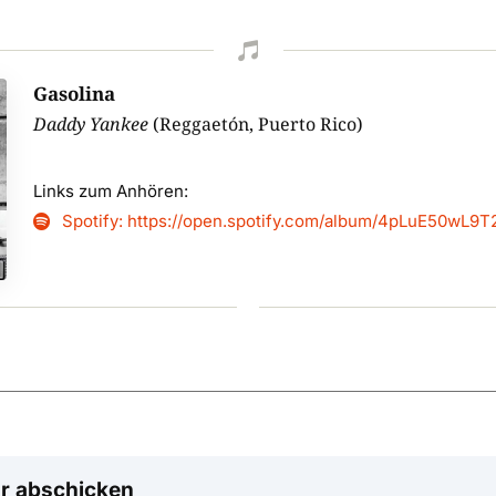

Gasolina
Daddy Yankee
(Reggaetón, Puerto Rico)
Links zum Anhören:
Spotify: https://open.spotify.com/album/4pLuE50wL9

r abschicken