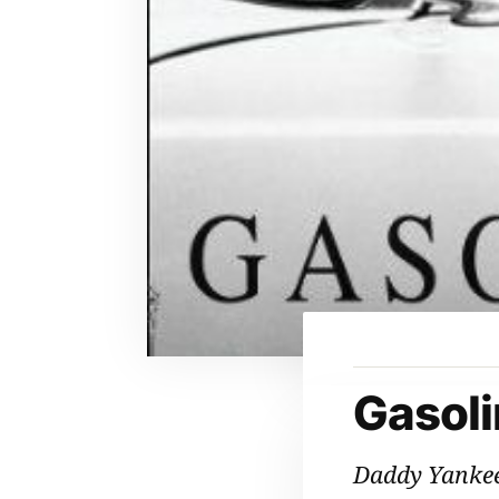
Gasol
Daddy Yanke