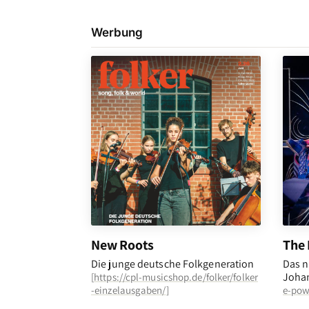
Werbung
New Roots
The 
Die junge deutsche Folkgeneration
Das n
Johan
[
https://cpl-musicshop.de/folker/folker
-einzelausgaben/
]
e-pow