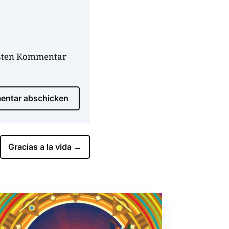
hsten Kommentar
ntar abschicken
Gracías a la vida
→