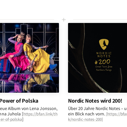
L
Power of Polska
Nordic Notes wird 200!
eue Album von Lena Jonsson,
Über 20 Jahre Nordic Notes – 
na Juhola [
ein Blick nach vorn
.
https://bfan.link/th
[
https://bfa
]
er-of-polska
k/nordic-notes-200
]