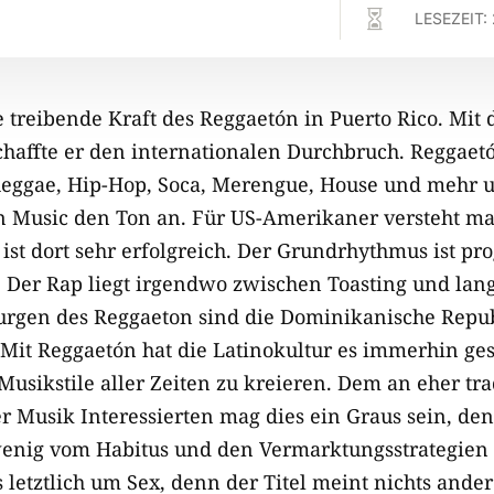

LESEZEIT:
e treibende Kraft des Reggaetón in Puerto Rico. Mit
chaffte er den internationalen Durchbruch. Reggaetó
eggae, Hip-Hop, Soca, Merengue, House und mehr un
n Music den Ton an. Für US-Amerikaner versteht m
 ist dort sehr erfolgreich. Der Grundrhythmus ist p
 Der Rap liegt irgendwo zwischen Toasting und lan
rgen des Reggaeton sind die Dominikanische Republ
it Reggaetón hat die Latinokultur es immerhin gesc
usikstile aller Zeiten zu kreieren. Dem an eher tra
r Musik Interessierten mag dies ein Graus sein, den
wenig vom Habitus und den Vermarktungsstrategien
s letztlich um Sex, denn der Titel meint nichts ande