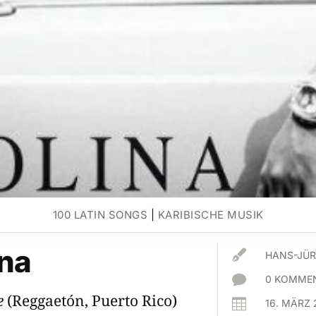
100 LATIN SONGS
|
KARIBISCHE MUSIK
ina

HANS-JÜR

0 KOMMEN
e
(Reggaetón, Puerto Rico)

16. MÄRZ 