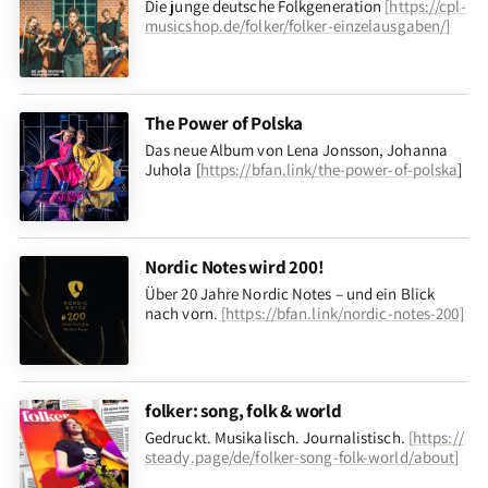
Die junge deutsche Folkgeneration
[
https://cpl-
musicshop.de/folker/folker-einzelausgaben/
]
The Power of Polska
Das neue Album von Lena Jonsson, Johanna
Juhola [
https://bfan.link/the-power-of-polska
]
Nordic Notes wird 200!
Über 20 Jahre Nordic Notes – und ein Blick
nach vorn
.
[
https://bfan.link/nordic-notes-200
]
folker: song, folk & world
Gedruckt. Musikalisch. Journalistisch.
[
https://
steady.page/de/folker-song-folk-world/about
]