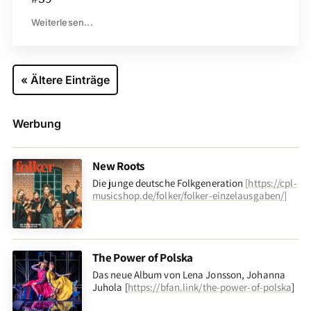
Weiterlesen...
« Ältere Einträge
Werbung
New Roots
Die junge deutsche Folkgeneration
[
https://cpl-
musicshop.de/folker/folker-einzelausgaben/
]
The Power of Polska
Das neue Album von Lena Jonsson, Johanna
Juhola [
https://bfan.link/the-power-of-polska
]