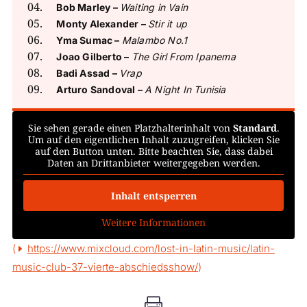
Bob Marley –
Waiting in Vain
Monty Alexander –
Stir it up
Yma Sumac –
Malambo No.1
Joao Gilberto –
The Girl From Ipanema
Badi Assad –
Vrap
Arturo Sandoval –
A Night In Tunisia
Sie sehen gerade einen Platzhalterinhalt von
Standard
.
Um auf den eigentlichen Inhalt zuzugreifen, klicken Sie
auf den Button unten. Bitte beachten Sie, dass dabei
Daten an Drittanbieter weitergegeben werden.
Inhalt entsperren
Weitere Informationen
(
https://www.mixcloud.com/lost-in-latin-music/latin-
music-club-37-vierte-abschiedsshow/
)
