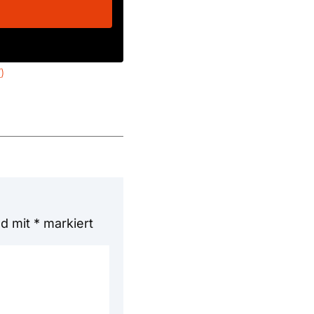
/
)
nd mit
*
markiert