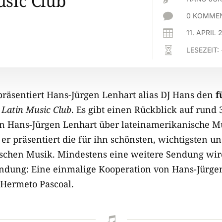
usic Club

0 KOMMEN

11. APRIL 

LESEZEIT:
präsentiert Hans-Jürgen Lenhart alias DJ Hans den
f
m
Latin Music Club
. Es gibt einen Rückblick auf rund 
on Hans-Jürgen Lenhart über lateinamerikanische Mu
er präsentiert die für ihn schönsten, wichtigsten u
schen Musik. Mindestens eine weitere Sendung wird
Sendung: Eine einmalige Kooperation von Hans-Jürge
 Hermeto Pascoal.
