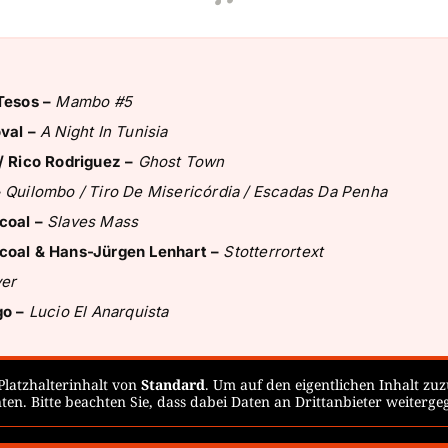
Tesos –
Mambo #5
val –
A Night In Tunisia
/ Rico Rodriguez –
Ghost Town
–
Quilombo / Tiro De Misericórdia / Escadas Da Penha
coal –
Slaves Mass
coal & Hans-Jürgen Lenhart –
Stotterrortext
ver
go –
Lucio El Anarquista
Platzhalterinhalt von
Standard
. Um auf den eigentlichen Inhalt zuz
ten. Bitte beachten Sie, dass dabei Daten an Drittanbieter weiterg