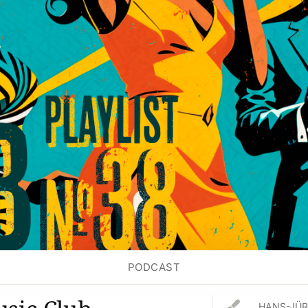
PODCAST

HANS-JÜR