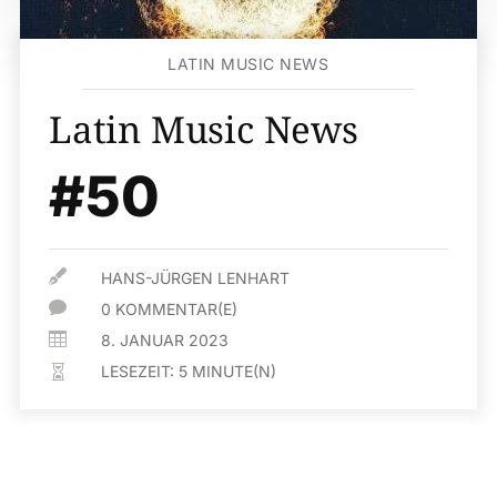
LATIN MUSIC NEWS
Latin Music News
#50

HANS-JÜRGEN LENHART

0 KOMMENTAR(E)

8. JANUAR 2023
LESEZEIT:
5
MINUTE(N)
