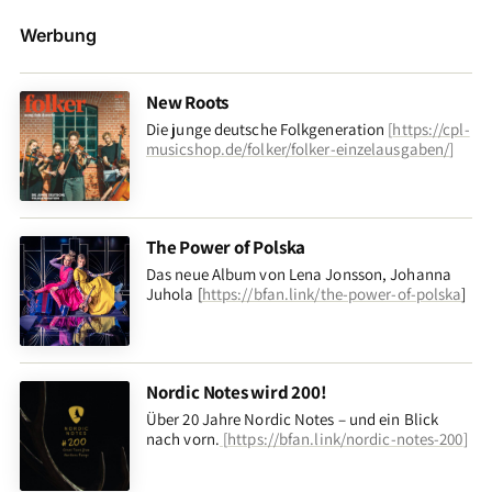
Werbung
New Roots
Die junge deutsche Folkgeneration
[
https://cpl-
musicshop.de/folker/folker-einzelausgaben/
]
The Power of Polska
Das neue Album von Lena Jonsson, Johanna
Juhola [
https://bfan.link/the-power-of-polska
]
Nordic Notes wird 200!
Über 20 Jahre Nordic Notes – und ein Blick
nach vorn
.
[
https://bfan.link/nordic-notes-200
]