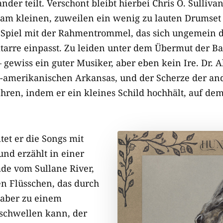
der teilt. Verschont bleibt hierbei Chris O. Sulliva
 am kleinen, zuweilen ein wenig zu lauten Drumset 
Spiel mit der Rahmentrommel, das sich ungemein di
Gitarre einpasst. Zu leiden unter dem Übermut der B
 gewiss ein guter Musiker, aber eben kein Ire. Dr.
S-amerikanischen Arkansas, und der Scherze der an
en, indem er ein kleines Schild hochhält, auf dem 
tet er die Songs mit
und erzählt in einer
ade vom Sullane River,
n Flüsschen, das durch
, aber zu einem
schwellen kann, der