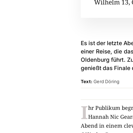
Wilhelm 13, 
Es ist der letzte 
einer Reise, die da
Oldenburg führt. Z
genießt das Finale 
Text:
Gerd Döring
I
hr Publikum begrü
Hannah Nic Gearai
Abend in einem clev