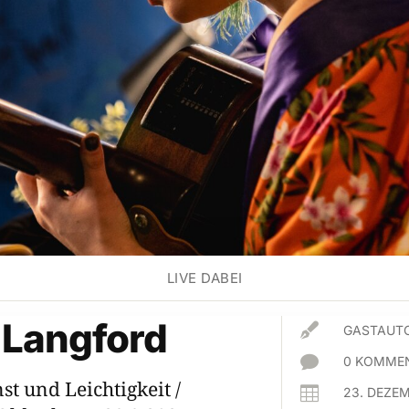
LIVE DABEI
Langford

GASTAUTO

0 KOMMEN
t und Leichtigkeit /

23. DEZE