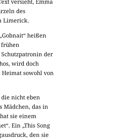
Text versieht, Emma
urzeln des
n Limerick.
h „Gobnait“ heißen
 frühen
s Schutzpatronin der
hos, wird doch
en Heimat sowohl von
 die nicht eben
as Mädchen, das in
 hat sie einem
t“. Ein „This Song
ngausdruck, den sie