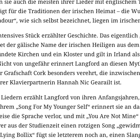
 sie auch die meisten ihrer Lieder mit englischem 
ägt für die Traditionen der irischen Heimat – die W
adour“, wie sich selbst bezeichnet, liegen im irische
 intensives Stück erzählter Geschichte. Das eigentlic
tet der gälische Name der irischen Heiligen aus dem
ndete Kirchen und ein Kloster und gilt in Irland al
icht von ungefähr erinnert Langford an diesen Myt
r Grafschaft Cork besonders verehrt, die inzwisch
rer Klavierpartnerin Hannah Nic Gearailt ist.
Liedern erzählt Langford von ihren Anfangsjahren,
ihrem „Song For My Younger Self“ erinnert sie an d
eise die Sprache verlor, und mit „You Are Not Mine“
er aus der Studienzeit einen rotzigen Song „gewidme
 Lying Bollix“ fügt sie letzterem noch an, einen Sla