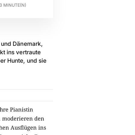
3
MINUTE(N)
nd und Dänemark,
t ins vertraute
er Hunte, und sie
hre Pianistin
en moderieren den
hen Ausflügen ins