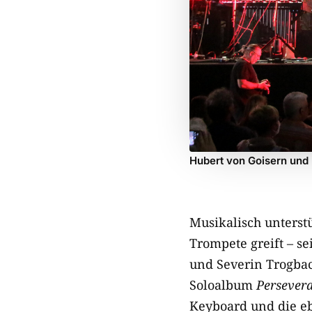
Hubert von Goisern und
Musikalisch unterstü
Trompete greift – s
und Severin Trogbac
Soloalbum
Persever
Keyboard und die e