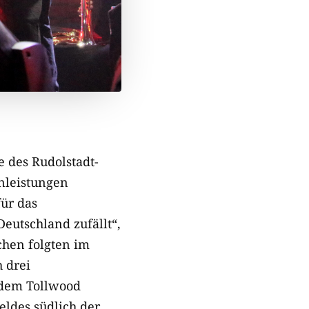
e des Rudolstadt-
nleistungen
für das
eutschland zufällt“,
chen folgten im
 drei
 dem Tollwood
eldes südlich der