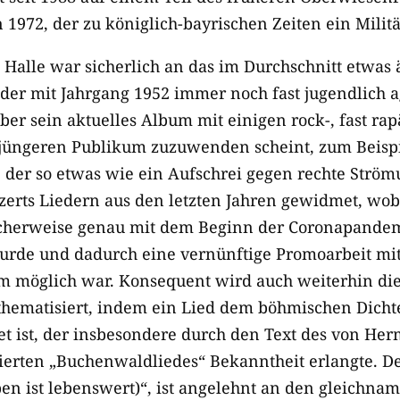
1972, der zu königlich-bayrischen Zeiten ein Milit
n Halle war sicherlich an das im Durchschnitt etwas
 der mit Jahrgang 1952 immer noch fast jugendlich 
er sein aktuelles Album mit einigen rock-, fast ra
jüngeren Publikum zuzuwenden scheint, zum Beispi
 der so etwas wie ein Aufschrei gegen rechte Strömun
nzerts Liedern aus den letzten Jahren gewidmet, w
cherweise genau mit dem Beginn der Coronapandem
 wurde und dadurch eine vernünftige Promoarbeit mi
m möglich war. Konsequent wird auch weiterhin di
 thematisiert, indem ein Lied dem böhmischen Dicht
t ist, der insbesondere durch den Text des von He
erten „Buchenwaldliedes“ Bekanntheit erlangte. Der
en ist lebenswert)“, ist angelehnt an den gleichna