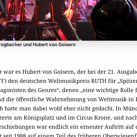
Trogbacher und Hubert von Goisern
r war es Hubert von Goisern, der bei der 21. Ausgab
TFF) den deutschen Weltmusikpreis RUTH für „Spitze
agonisten des Genres“, denen „eine wichtige Rolle 
nd die öffentliche Wahrnehmung von Weltmusik in D
ich hatte man dabei wohl eher nicht gedacht. In Mün
zerte am Königsplatz und im Circus Krone, und nach
schiebungen war endlich ein erneuter Auftritt auf
t seit 1988 auf einem Teil des früheren Oberwiesenf