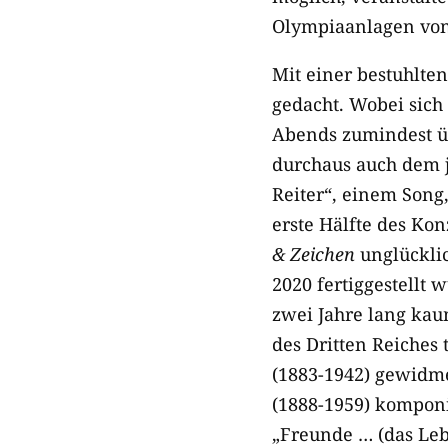
Olympiaanlagen von 
Mit einer bestuhlte
gedacht. Wobei sich
Abends zumindest üb
durchaus auch dem 
Reiter“, einem Song,
erste Hälfte des Ko
& Zeichen
unglückli
2020 fertiggestellt
zwei Jahre lang kau
des Dritten Reiches
(1883-1942) gewidme
(1888-1959) komponi
„Freunde … (das Leb