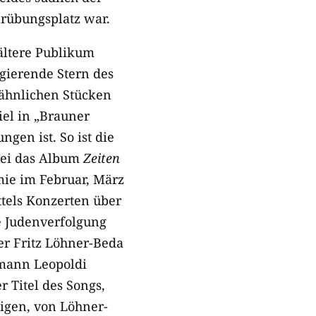
ärübungsplatz war.
 ältere Publikum
agierende Stern des
pähnlichen Stücken
el in „Brauner
gen ist. So ist die
obei das Album
Zeiten
ie im Februar, März
ttels Konzerten über
e Judenverfolgung
er Fritz Löhner-Beda
rmann Leopoldi
 Titel des Songs,
migen, von Löhner-