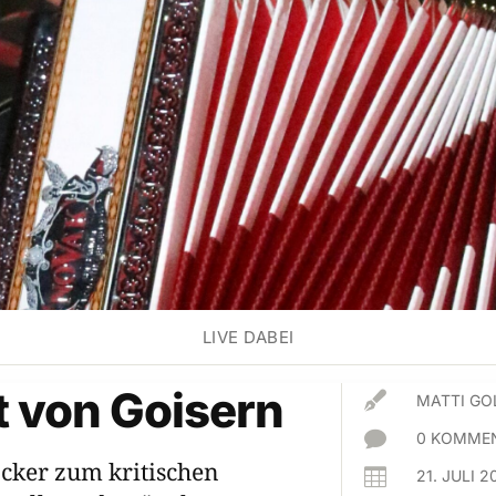
LIVE DABEI
 von Goisern

MATTI GO

0 KOMMEN
cker zum kritischen

21. JULI 2