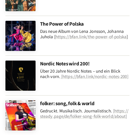
The Power of Polska
Das neue Album von Lena Jonsson, Johanna
Juhola [
https://bfan.link/the-power-of-polska
]
Nordic Notes wird 200!
Über 20 Jahre Nordic Notes – und ein Blick
nach vorn
.
[
https://bfan.link/nordic-notes-200
]
folker: song, folk & world
Gedruckt. Musikalisch. Journalistisch.
[
https://
steady.page/de/folker-song-folk-world/about
]