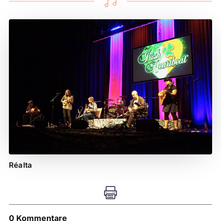

Réalta

0 Kommentare