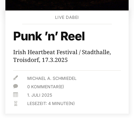
LIVE DABEI
Punk ’n’ Reel
Irish Heartbeat Festival / Stadthalle,
Troisdorf, 17.3.2025

MICHAEL A. SCHMIEDEL

0 KOMMENTAR(E)

1. JULI 2025
LESEZEIT:
4
MINUTE(N)
