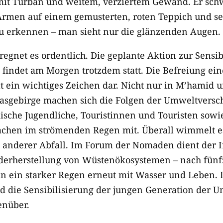
mit Turban und weitem, verziertem Gewand. Er schw
Armen auf einem gemusterten, roten Teppich und sei
u erkennen – man sieht nur die glänzenden Augen.
egnet es ordentlich. Die geplante Aktion zur Sensib
findet am Morgen trotzdem statt. Die Befreiung ein
lt ein wichtiges Zeichen dar. Nicht nur in M’hamid 
lasgebirge machen sich die Folgen der Umweltversc
sche Jugendliche, Touristinnen und Touristen sowi
chen im strömenden Regen mit. Überall wimmelt es
 anderer Abfall. Im Forum der Nomaden dient der Ir
ederherstellung von Wüstenökosystemen – nach fünf
hn ein starker Regen erneut mit Wasser und Leben. D
d die Sensibilisierung der jungen Generation der 
enüber.