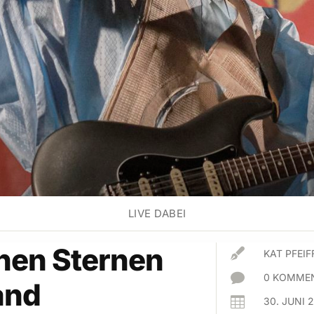
LIVE DABEI
hen Sternen

KAT PFEIF

0 KOMMEN
and

30. JUNI 