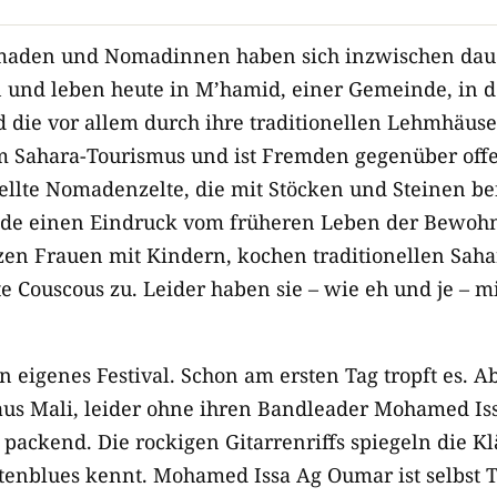
maden und Nomadinnen haben sich inzwischen dau
 und leben heute in M’hamid, einer Gemeinde, in d
die vor allem durch ihre traditionellen Lehmhäuser 
om Sahara-Tourismus und ist Fremden gegenüber off
llte Nomadenzelte, die mit Stöcken und Steinen befe
de einen Eindruck vom früheren Leben der Bewoh
zen Frauen mit Kindern, kochen traditionellen Saha
te Couscous zu. Leider haben sie – wie eh und je – 
in eigenes Festival. Schon am ersten Tag tropft es. 
us Mali, leider ohne ihren Bandleader Mohamed Is
 packend. Die rockigen Gitarrenriffs spiegeln die K
tenblues
kennt. Mohamed Issa Ag Oumar ist selbst 