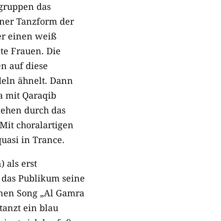
egruppen das
iner Tanzform der
er einen weiß
te Frauen. Die
n auf diese
deln ähnelt. Dann
a mit Qaraqib
iehen durch das
Mit choralartigen
uasi in Trance.
 als erst
 das Publikum seine
inen Song „Al Gamra
tanzt ein blau