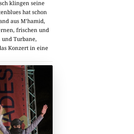
ch klingen seine
tenblues hat schon
Band
aus M’hamid,
ernen, frischen und
n und Turbane,
das Konzert in eine