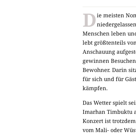
D
ie meisten No
niedergelassen
Menschen leben und 
lebt größtenteils v
Anschauung aufgeste
gewinnen Besuchen
Bewohner. Darin sit
für sich und für Gäs
kämpfen.
Das Wetter spielt se
Imarhan Timbuktu a
Konzert ist trotzdem
vom
Mali- oder Wüs