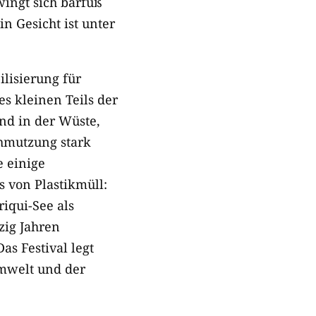
ingt sich barfuß
n Gesicht ist unter
ilisierung für
es kleinen Teils der
und in der Wüste,
hmutzung stark
e einige
 von Plastikmüll:
iqui-See als
zig Jahren
as Festival legt
Umwelt und der