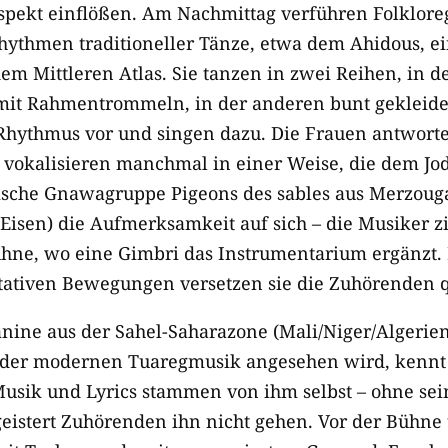
spekt einflößen. Am Nachmittag verführen Folklor
ythmen traditioneller Tänze, etwa dem Ahidous, e
m Mittleren Atlas. Sie tanzen in zwei Reihen, in d
mit Rahmentrommeln, in der anderen bunt gekleide
hythmus vor und singen dazu. Die Frauen antworte
vokalisieren manchmal in einer Weise, die dem Jo
nische Gnawagruppe
Pigeons des sables aus Merzoug
Eisen) die
Aufmerksamkeit
auf sich – die Musiker z
hne, wo eine Gimbri das Instrumentarium ergänzt. 
ativen Bewegungen versetzen sie die Zuhörenden q
ine aus der Sahel-Saharazone (Mali/Niger/Algerien)
n der modernen Tuaregmusik angesehen wird, kennt
usik und Lyrics stammen von ihm selbst – ohne se
geistert Zuhörenden ihn nicht gehen. Vor der Bühne 