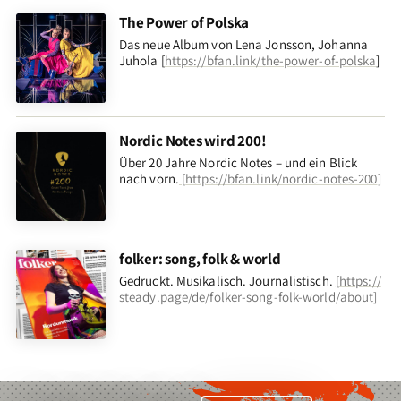
The Power of Polska
Das neue Album von Lena Jonsson, Johanna
Juhola [
https://bfan.link/the-power-of-polska
]
Nordic Notes wird 200!
Über 20 Jahre Nordic Notes – und ein Blick
nach vorn
.
[
https://bfan.link/nordic-notes-200
]
folker: song, folk & world
Gedruckt. Musikalisch. Journalistisch.
[
https://
steady.page/de/folker-song-folk-world/about
]