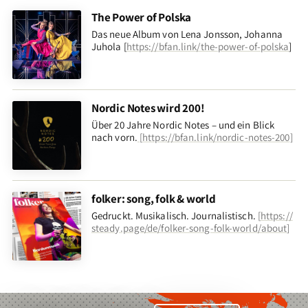
The Power of Polska
Das neue Album von Lena Jonsson, Johanna
Juhola [
https://bfan.link/the-power-of-polska
]
Nordic Notes wird 200!
Über 20 Jahre Nordic Notes – und ein Blick
nach vorn
.
[
https://bfan.link/nordic-notes-200
]
folker: song, folk & world
Gedruckt. Musikalisch. Journalistisch.
[
https://
steady.page/de/folker-song-folk-world/about
]