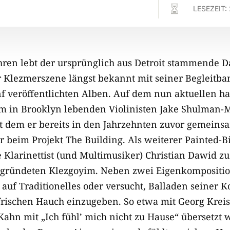

LESEZEIT:
hren lebt der ursprünglich aus Detroit stammende D
r Klezmerszene längst bekannt mit seiner Begleitba
nf veröffentlichten Alben. Auf dem nun aktuellen ha
m in Brooklyn lebenden Violinisten Jake Shulman-
dem er bereits in den Jahrzehnten zuvor gemeinsa
r beim Projekt The Building. Als weiterer Painted-B
 Klarinettist (und Multimusiker) Christian Dawid 
egründeten Klezgoyim. Neben zwei Eigenkompositio
uf Traditionelles oder versucht, Balladen seiner 
frischen Hauch einzugeben. So etwa mit Georg Kreisl
ahn mit „Ich fühl’ mich nicht zu Hause“ übersetzt w