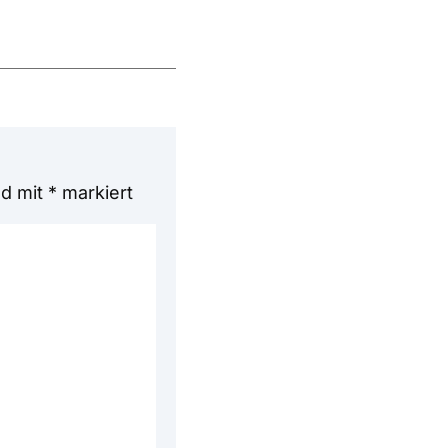
nd mit
*
markiert