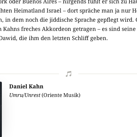
ork oder Buenos Aires – nirgends fühlt er sich zu Ha
hten Heimatland Israel – dort spräche man ja nur He
n, in dem noch die jiddische Sprache gepflegt wird.
h Kahns freches Akkordeon getragen – es sind seine 
wid, die ihm den letzten Schliff geben.

Daniel Kahn
Umru/Unrest
(Oriente Musik)