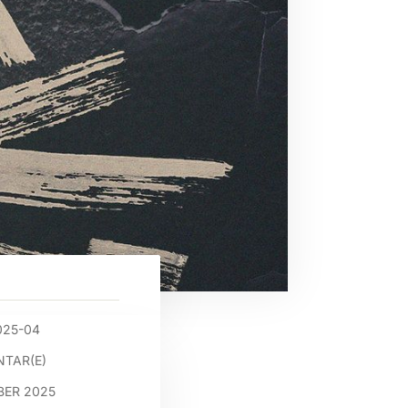
025-04
TAR(E)
BER 2025