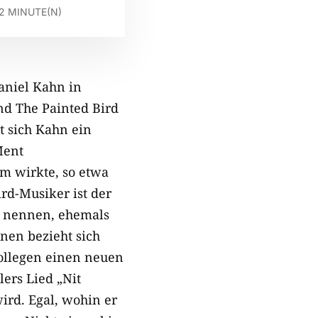
2
MINUTE(N)
aniel Kahn in
nd The Painted Bird
t sich Kahn ein
Ment
m wirkte, so etwa
ird-Musiker ist der
zu nennen, ehemals
nen bezieht sich
Kollegen einen neuen
ers Lied „Nit
ird. Egal, wohin er