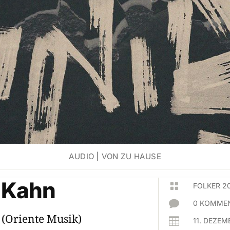
AUDIO
|
VON ZU HAUSE
 Kahn

FOLKER 2

0 KOMMEN
t
(Oriente Musik)

11. DEZEM