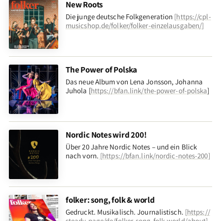
New Roots
Die junge deutsche Folkgeneration
[
https://cpl-
musicshop.de/folker/folker-einzelausgaben/
]
The Power of Polska
Das neue Album von Lena Jonsson, Johanna
Juhola [
https://bfan.link/the-power-of-polska
]
Nordic Notes wird 200!
Über 20 Jahre Nordic Notes – und ein Blick
nach vorn
.
[
https://bfan.link/nordic-notes-200
]
folker: song, folk & world
Gedruckt. Musikalisch. Journalistisch.
[
https://
steady.page/de/folker-song-folk-world/about
]