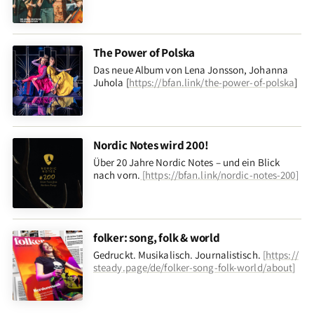
The Power of Polska
Das neue Album von Lena Jonsson, Johanna
Juhola [
https://bfan.link/the-power-of-polska
]
Nordic Notes wird 200!
Über 20 Jahre Nordic Notes – und ein Blick
nach vorn
.
[
https://bfan.link/nordic-notes-200
]
folker: song, folk & world
Gedruckt. Musikalisch. Journalistisch.
[
https://
steady.page/de/folker-song-folk-world/about
]