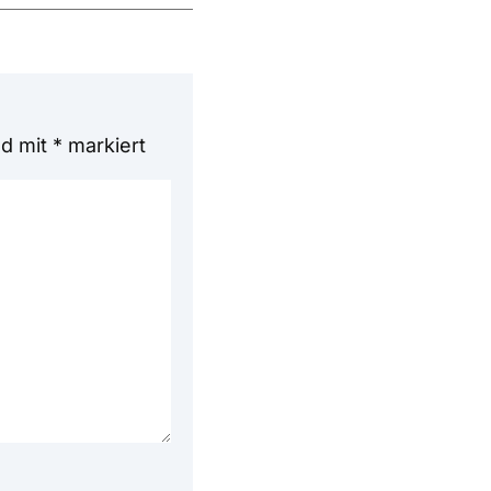
nd mit
*
markiert