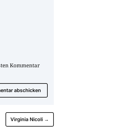
hsten Kommentar
ntar abschicken
Virginia Nicoli
→