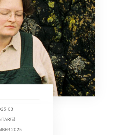
025-03
TAR(E)
MBER 2025