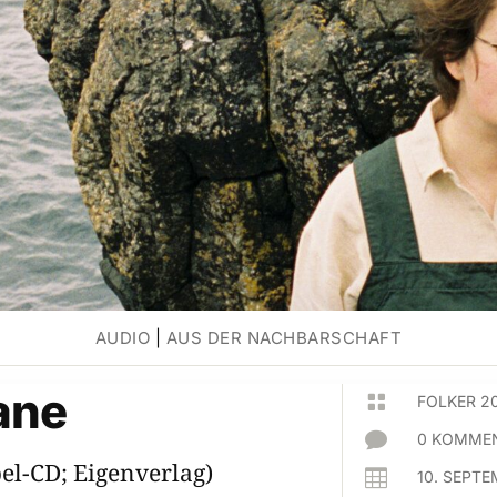
AUDIO
|
AUS DER NACHBARSCHAFT
ane

FOLKER 2

0 KOMMEN
el-CD; Eigenverlag)

10. SEPTE