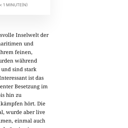
< 1
MINUTE(N)
svolle Inselwelt der
maritimen und
ihrem feinen,
wurden während
 und sind stark
nteressant ist das
nenter Besetzung im
is hin zu
kämpfen hört. Die
l, wurde aber live
ommen, einmal auch