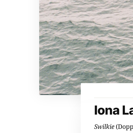
Iona L
Swilkie
(Dopp